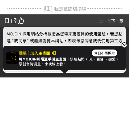
我是章節切換線
上一章
下一章
MOJOIN
採用網站分析技術為您帶來更優質的使用體驗，若您點
選 "我同意" 或繼續瀏覽本網站，即表示您同意我們使用第三方
捕蜻蜓
Cookie，欲瞭解更多資訊請見
隱私權政策
。
點擊
加入主畫面
今日不再顯示
將MOJOIN新增至手機主畫面，
快速點開，BL、
百合
、戀愛，
作者的話
我同意
原創台灣漫畫、小說線上看！
下一章
第一章起始