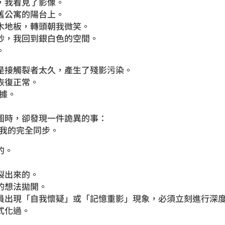
，我看見了影像。
舊公寓的陽台上。
木地板，轉頭朝我微笑。
秒，我回到銀白色的空間。
。
是接觸裂者太久，產生了殘影污染。
恢復正常。
數據。
圖時，卻發現一件詭異的事：
和我的完全同步。
的。
裂出來的。
的想法拋開。
員出現「自我懷疑」或「記憶重影」現象，必須立刻進行深
式化過。