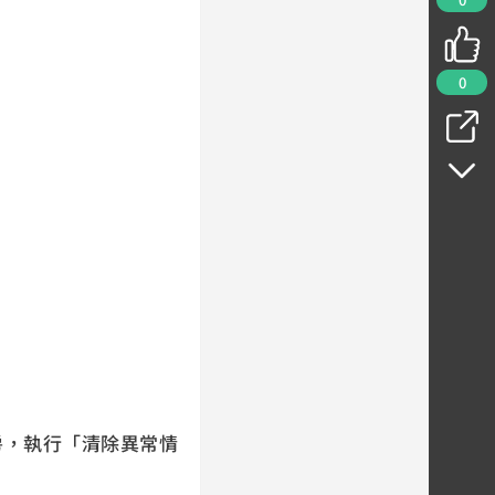
0
房，執行「清除異常情