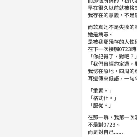
而那個所謂的「初代清理
早在很久以前就被格
我存在的意義，不是
而苡真她不是失敗的
她是病毒。
是被我那殘存的人性
在下一次接觸0723
「你記得了，對吧？
「我們曾經約定過，
我愣在原地，四周的
耳邊傳來低語，一句
「重置。」
「格式化。」
「服從。」
在那一瞬，我第一次
不是對0723。
而是對自己......