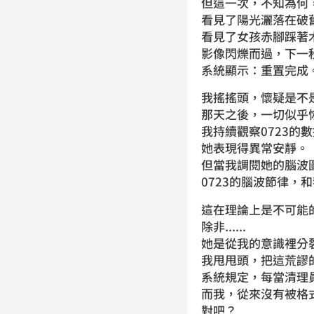
但這一次，不知為何
看見了陽光灑落在破
看見了女孩赤腳踩著
影像閃爍而過，下一
系統顯示：重置完成
我搖搖頭，懷疑是不
那天之後，一切似乎
我持續觀察0723的
她表現得異常安靜。
但當我調閱她的腦波
0723的腦波節律，
這在理論上是不可能
除非......
她是從我的意識裡分
我甩甩頭，把這荒謬
系統規定，每當清理
而我，從來沒有被格
對吧？