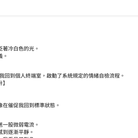
泛著冷白色的光。
義。
後，我回到個人終端室，啟動了系統規定的情緒自檢流程。
升】
】
】
像在催促我回到標準狀態。
送一股微弱電流。
感到逐漸平靜。