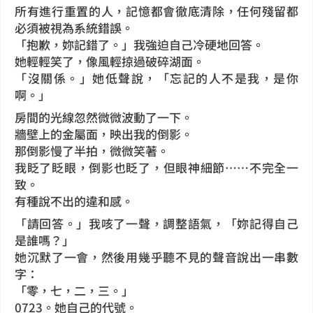
所有進行重置的人，記憶都會徹底清除，任何殘留都
必須被視為系統錯誤。
「抱歉，妳記錯了。」我強迫自己冷硬地回答。
她輕輕笑了，像風輕掠過破碎湖面。
「沒關係。」她低聲說，「忘記的人不是我，是你
啊。」
房間的光線忽然微微波動了一下。
牆壁上的金屬面，映出我的倒影。
那倒影慢了半拍，微微笑著。
我眨了眨眼，倒影也眨了，但眼神細節……不完全一
致。
有種說不出的違和感。
「請回答。」我咳了一聲，調整語氣，「妳記得自己
是誰嗎？」
她沉默了一會，然後用幾乎聽不見的聲音說出一串數
字：
「零，七，二，三。」
0723。她自己的代號。