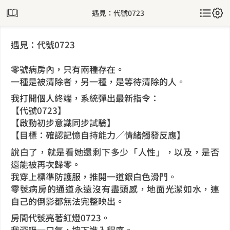
遇見：代號0723
遇見：代號0723
零號病房內，只有兩種存在。
一種是被清除者，另一種，是等待清除的人。
我打開個人終端，系統彈出最新指令：
【代號0723】
【啟動初步意識同步試驗】
【目標：確認記憶自持能力／情緒觸發反應】
說白了，就是看她還剩下多少「人性」，以及，是否
還能被再次歸零。
我穿上標準防護服，推開一道銀白色滑門。
零號病房的通道永遠沒有盡頭感，地面光潔如水，連
自己的倒影都無法完整映出。
房間代號亮著紅燈
0723。
我深吸一口氣，按下進入程序。