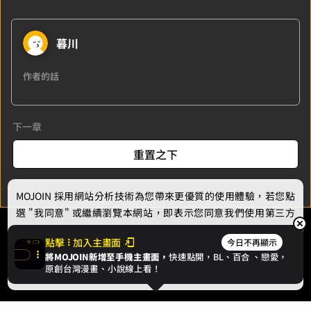
暮川
作者的話
下一章
重置之下
MOJOIN
採用網站分析技術為您帶來更優質的使用體驗，若您點
選 "我同意" 或繼續瀏覽本網站，即表示您同意我們使用第三方
Cookie，欲瞭解更多資訊請見
隱私權政策
。
點擊
加入主畫面
今日不再顯示
將MOJOIN新增至手機主畫面，
快速點開，BL、
百合
、戀愛，
我同意
原創台灣漫畫、小說線上看！