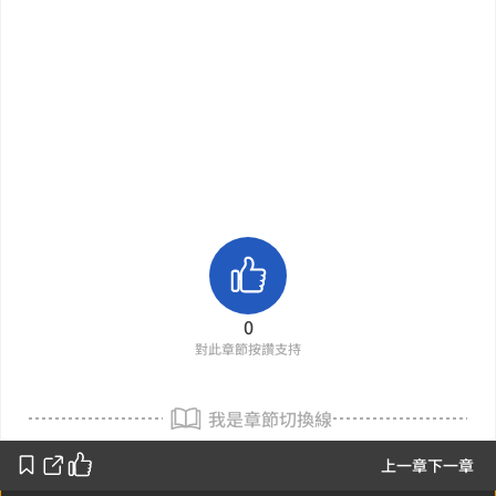
0
對此章節按讚支持
我是章節切換線
上一章
下一章