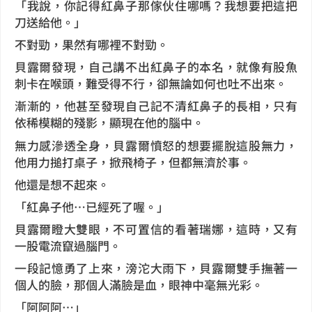
「我說，你記得紅鼻子那傢伙住哪嗎？我想要把這把
刀送給他。」
不對勁，果然有哪裡不對勁。
貝露爾發現，自己講不出紅鼻子的本名，就像有股魚
刺卡在喉頭，難受得不行，卻無論如何也吐不出來。
漸漸的，他甚至發現自己記不清紅鼻子的長相，只有
依稀模糊的殘影，顯現在他的腦中。
無力感滲透全身，貝露爾憤怒的想要擺脫這股無力，
他用力搥打桌子，掀飛椅子，但都無濟於事。
他還是想不起來。
「紅鼻子他…已經死了喔。」
貝露爾瞪大雙眼，不可置信的看著瑞娜，這時，又有
一股電流竄過腦門。
一段記憶勇了上來，滂沱大雨下，貝露爾雙手撫著一
個人的臉，那個人滿臉是血，眼神中毫無光彩。
「阿阿阿…」