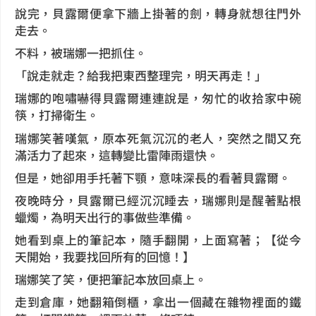
說完，貝露爾便拿下牆上掛著的劍，轉身就想往門外
走去。
不料，被瑞娜一把抓住。
「說走就走？給我把東西整理完，明天再走！」
瑞娜的咆嘯嚇得貝露爾連連說是，匆忙的收拾家中碗
筷，打掃衛生。
瑞娜笑著嘆氣，原本死氣沉沉的老人，突然之間又充
滿活力了起來，這轉變比雷陣雨還快。
但是，她卻用手托著下顎，意味深長的看著貝露爾。
夜晚時分，貝露爾已經沉沉睡去，瑞娜則是醒著點根
蠟燭，為明天出行的事做些準備。
她看到桌上的筆記本，隨手翻開，上面寫著；【從今
天開始，我要找回所有的回憶！】
瑞娜笑了笑，便把筆記本放回桌上。
走到倉庫，她翻箱倒櫃，拿出一個藏在雜物裡面的鐵