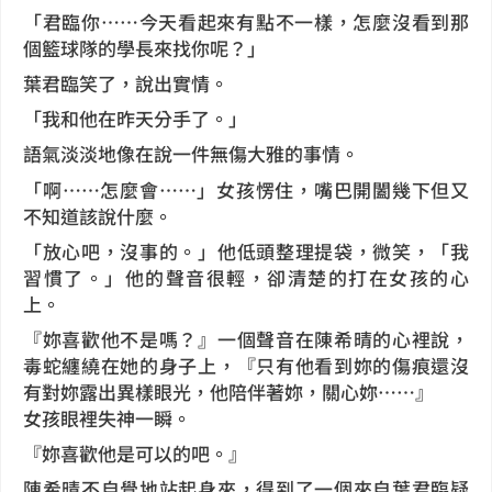
「君臨你……今天看起來有點不一樣，怎麼沒看到那
個籃球隊的學長來找你呢？」
葉君臨笑了，說出實情。
「我和他在昨天分手了。」
語氣淡淡地像在說一件無傷大雅的事情。
「啊……怎麼會……」女孩愣住，嘴巴開闔幾下但又
不知道該說什麼。
「放心吧，沒事的。」他低頭整理提袋，微笑，「我
習慣了。」他的聲音很輕，卻清楚的打在女孩的心
上。
『妳喜歡他不是嗎？』一個聲音在陳希晴的心裡說，
毒蛇纏繞在她的身子上，『只有他看到妳的傷痕還沒
有對妳露出異樣眼光，他陪伴著妳，關心妳……』
女孩眼裡失神一瞬。
『妳喜歡他是可以的吧。』
陳希晴不自覺地站起身來，得到了一個來自葉君臨疑