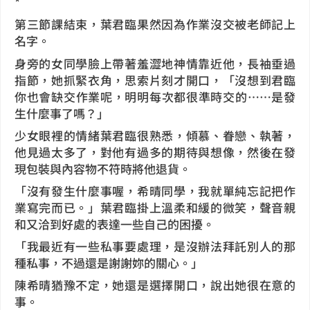
*
第三節課結束，葉君臨果然因為作業沒交被老師記上
名字。
身旁的女同學臉上帶著羞澀地神情靠近他，長袖垂過
指節，她抓緊衣角，思索片刻才開口，「沒想到君臨
你也會缺交作業呢，明明每次都很準時交的……是發
生什麼事了嗎？」
少女眼裡的情緒葉君臨很熟悉，傾慕、眷戀、執著，
他見過太多了，對他有過多的期待與想像，然後在發
現包裝與內容物不符時將他退貨。
「沒有發生什麼事喔，希晴同學，我就單純忘記把作
業寫完而已。」葉君臨掛上溫柔和緩的微笑，聲音親
和又洽到好處的表達一些自己的困擾。
「我最近有一些私事要處理，是沒辦法拜託別人的那
種私事，不過還是謝謝妳的關心。」
陳希晴猶豫不定，她還是選擇開口，說出她很在意的
事。