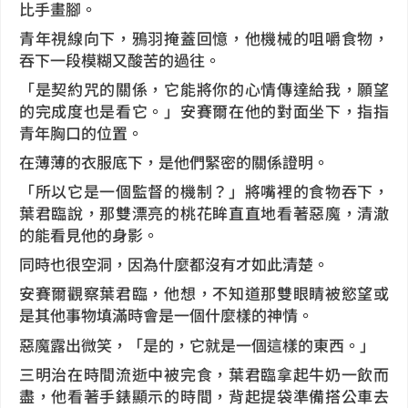
比手畫腳。
青年視線向下，鴉羽掩蓋回憶，他機械的咀嚼食物，
吞下一段模糊又酸苦的過往。
「是契約咒的關係，它能將你的心情傳達給我，願望
的完成度也是看它。」安賽爾在他的對面坐下，指指
青年胸口的位置。
在薄薄的衣服底下，是他們緊密的關係證明。
「所以它是一個監督的機制？」將嘴裡的食物吞下，
葉君臨說，那雙漂亮的桃花眸直直地看著惡魔，清澈
的能看見他的身影。
同時也很空洞，因為什麼都沒有才如此清楚。
安賽爾觀察葉君臨，他想，不知道那雙眼睛被慾望或
是其他事物填滿時會是一個什麼樣的神情。
惡魔露出微笑，「是的，它就是一個這樣的東西。」
三明治在時間流逝中被完食，葉君臨拿起牛奶一飲而
盡，他看著手錶顯示的時間，背起提袋準備搭公車去