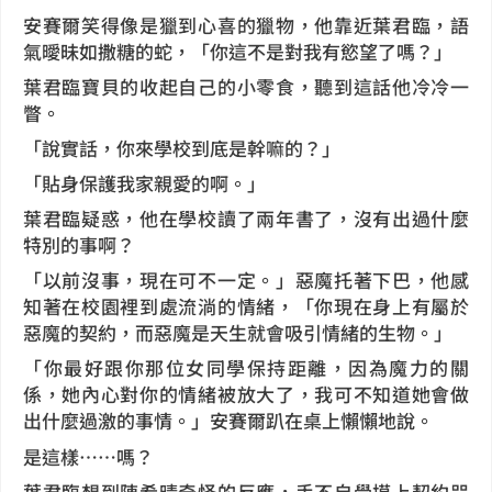
安賽爾笑得像是獵到心喜的獵物，他靠近葉君臨，語
氣曖昧如撒糖的蛇，「你這不是對我有慾望了嗎？」
葉君臨寶貝的收起自己的小零食，聽到這話他冷冷一
瞥。
「說實話，你來學校到底是幹嘛的？」
「貼身保護我家親愛的啊。」
葉君臨疑惑，他在學校讀了兩年書了，沒有出過什麼
特別的事啊？
「以前沒事，現在可不一定。」惡魔托著下巴，他感
知著在校園裡到處流淌的情緒，「你現在身上有屬於
惡魔的契約，而惡魔是天生就會吸引情緒的生物。」
「你最好跟你那位女同學保持距離，因為魔力的關
係，她內心對你的情緒被放大了，我可不知道她會做
出什麼過激的事情。」安賽爾趴在桌上懶懶地說。
是這樣……嗎？
葉君臨想到陳希晴奇怪的反應，手不自覺摸上契約咒