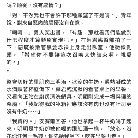
嗎？順從，沒有感情？」
「對，不然我也不會許下那種願望了不是嗎。」青年
說，對來自惡魔的騷擾沒有在意。
「呵呵。」男人笑出聲，「有趣。那就看我們能做到
什麼程度才算願望實現吧。」在葉君臨臀部拍了一
下，惡魔披散著黑髮赤裸上身走出臥室，他微微側
頭，「希望你不要讓這次召喚太快結束啊，親愛
的。」
*
整齊切好的里肌肉三明治，冰涼的牛奶，遇熱凝成的
水滴順著杯壁滑下，葉君臨沉默的看著桌上的早餐，
又看向正站在廚房清洗鍋具，明顯剛完成一場料理的
惡魔，「我記得我的冰箱裡應該沒有肉也沒有吐司更
沒有牛奶……」
「我買的。」安賽爾回答，他也拿起一杯牛奶喝了起
來，明明是牛奶卻被他喝的跟紅酒一樣，「放心，沒
花你任何一毛錢，你先給我坐下，吃完早餐再走。」