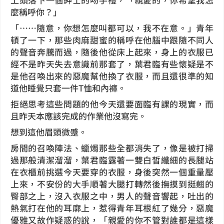
麼稱呼你？」
「……隨意，你想怎麼叫都可以，我不在意。」青年
頓了一下，那些肉麻甜蜜的稱呼在他腦中跟隨不同人
的聲音奔騰而過，隨後他從床上起來，身上的衣服已
經不是昨天失去意識前那套了，葉君臨有些懷疑是不
是他召喚出來的惡魔幫他換了衣服，而且還很準的知
道他睡覺只套一件T恤和內褲。
拒絕思考這些問題的他今天還要面臨有課的現實，而
且昨天本應該完成的作業他沒寫完。
想到這他眉頭微蹙。
房間的召喚陣法、蠟燭那些全都消失了，像是被打掃
過那般清潔溜溜，葉君臨露著一雙白皙纖細的長腿站
在衣櫃前挑選今天要穿的衣服，身後突然一個重量壓
上來，不安份的大手順著大腿打轉然後撫摸到挺翹的
臀部之上，沒入衣服之中，男人的聲音響起，吐出的
熱氣打在他的耳廓上，惹得青年耳根紅了幾分，惡魔
優雅又故作疑惑的說，「親愛的你不管對誰都是這樣