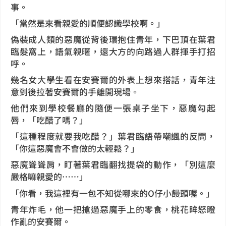
事。
「當然是來看親愛的順便認識學校啊。」
偽裝成人類的惡魔從背後環抱住青年，下巴頂在葉君
臨髮窩上，語氣親暱，還大方的向路過人群揮手打招
呼。
幾名女大學生看在安賽爾的外表上想來搭話，青年注
意到後拉著安賽爾的手離開現場。
他們來到學校餐廳的隨便一張桌子坐下，惡魔勾起
唇，「吃醋了嗎？」
「這種程度就要我吃醋？」葉君臨語帶嘲諷的反問，
「你這惡魔會不會做的太輕鬆？」
惡魔聳聳肩，盯著葉君臨翻找提袋的動作，「別這麼
嚴格嘛親愛的……」
「你看，我這裡有一包不知從哪來的O仔小饅頭喔。」
青年炸毛，他一把搶過惡魔手上的零食，桃花眸怒瞪
作亂的安賽爾。