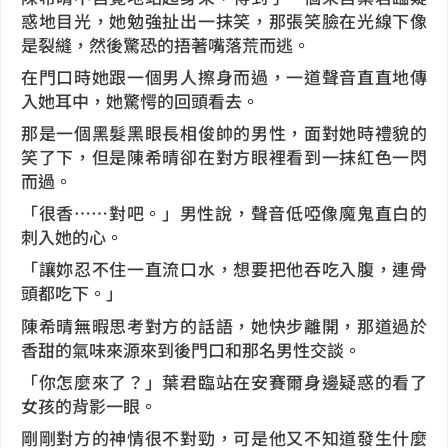
惑地目光，她勉強扯出一抹笑，那張笑臉在光線下像
是裂縫，然後驚恐的捂著嘴落荒而逃。
在門口時她跟一個男人擦身而過，一道聲音直直地傳
入她耳中，她驚愕的回頭看去。
那是一個黑髮黑眼長相俊帥的男性，面對她時禮貌的
笑了下，但是陳希晴卻在對方眼裡看到一抹紅色一閃
而過。
「很香……對吧。」男性說，聲音低啞像魔鬼直白的
刺入她的心。
「讓妳忍不住一直流口水，想要把他吞吃入腹，連骨
頭都吃下。」
陳希晴無暇思考對方的話語，她快步離開，那道過於
香甜的氣味來源來到後門口和那名男性交談。
「你怎麼來了？」葉君臨站在安賽爾身邊疑惑的看了
女孩的背影一眼。
剛剛對方的神情很不對勁，可是他又不知道發生什麼