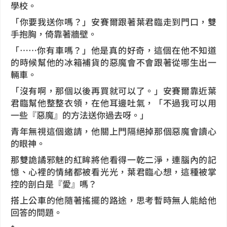
學校。
「你要我送你嗎？」安賽爾跟著葉君臨走到門口，雙
手抱胸，倚靠著牆壁。
「……你有車嗎？」他是真的好奇，這個在他不知道
的時候幫他的冰箱補貨的惡魔會不會跟著從哪生出一
輛車。
「沒有啊，那個以後再買就可以了。」安賽爾靠近葉
君臨幫他整整衣領，在他耳邊吐氣，「不過我可以用
一些『惡魔』的方法送你過去呀。」
青年無視這個邀請，他關上門隔絕掉那個惡魔會讀心
的眼神。
那雙詭譎邪魅的紅眸將他看得一乾二淨，連腦內的記
憶、心裡的情緒都被看光光，葉君臨心想，這種被掌
控的剖白是『愛』嗎？
搭上公車的他隨著搖擺的路途，思考暫時無人能給他
回答的問題。