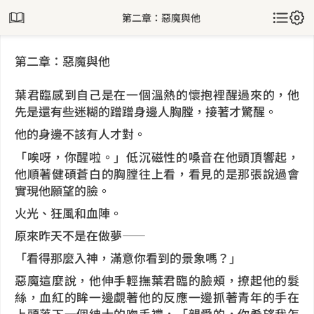
第二章：惡魔與他
第二章：惡魔與他
葉君臨感到自己是在一個溫熱的懷抱裡醒過來的，他
先是還有些迷糊的蹭蹭身邊人胸膛，接著才驚醒。
他的身邊不該有人才對。
「唉呀，你醒啦。」低沉磁性的嗓音在他頭頂響起，
他順著健碩蒼白的胸膛往上看，看見的是那張說過會
實現他願望的臉。
火光、狂風和血陣。
原來昨天不是在做夢——
「看得那麼入神，滿意你看到的景象嗎？」
惡魔這麼說，他伸手輕撫葉君臨的臉頰，撩起他的髮
絲，血紅的眸一邊覷著他的反應一邊抓著青年的手在
上頭落下一個紳士的吻手禮，「親愛的，你希望我怎