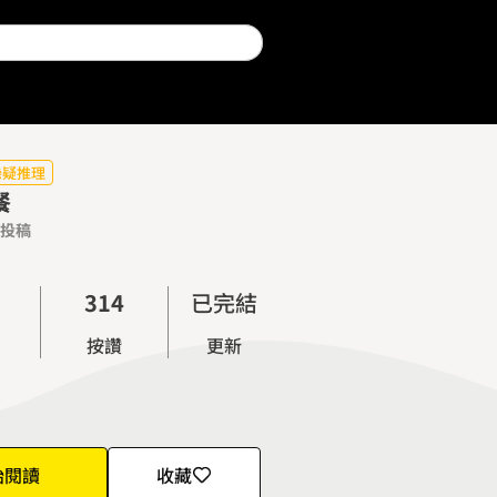
0
懸疑推理
餐
0
1
投稿
1
2
2
0
3
3
1
4
已完結
4
2
5
按讚
更新
5
3
6
6
4
7
7
5
8
8
6
9
始閱讀
收藏