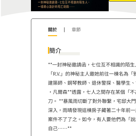
9
8
9
關於
|
章節
簡介
**一封神秘邀請函，七位互不相識的陌生
「R.V.」的神秘主人邀她前往一棟名為
建築師、鋼琴教師、退休警探、醫學生、
·凡爾森**透露，七人之間存在某個「
刀。 **暴風雨切斷了對外聯繫，宅邸大
深入，雨晴發現這棟房子藏著二十年前一
案件不了了之。如今，有人要他們為「說
自己……**