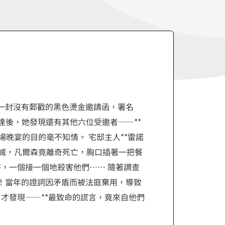
收到一封沒有郵戳的黑色燙金邀請函，署名
達後，她發現還有其他六位受邀者——**
晚宴的目的毫不知情。 宅邸主人**雷諾
熄滅，凡爾森竟離奇死亡，胸口插著一把餐
序，一個接一個地殺害他們…… 隨著調查
者！當年的證詞因矛盾而被法庭棄用，導致
才發現——**最致命的謊言，竟來自他們