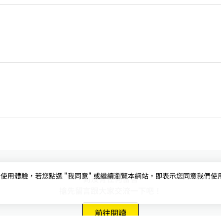
用體驗，若您點選 "我同意" 或繼續瀏覽本網站，即表示您同意我們使用第三
尚沒有任何留言
搶先留言跟大家交流一下吧！
前往閱讀