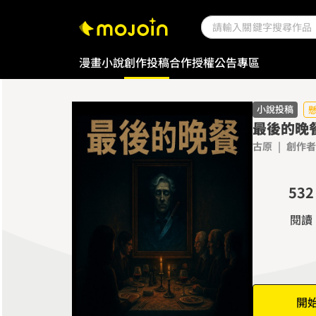
漫畫
小說
創作投稿
合作授權
公告專區
0
1
小說投稿
最後的晚
2
0
古原
|
創作者
3
1
0
4
2
1
5
3
2
6
4
3
閱讀
7
5
4
8
6
5
9
7
6
8
7
開