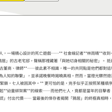
9
7
8
9
人，一場精心設計的死亡遊戲……** 社會線記者**林雨晴**
「鴉居」的古老宅邸，聲稱那裡藏著「與她切身相關的秘密」。 抵
古董商、律師**——彼此素不相識，唯一的共同點是他們都對這場
不為人知的聯繫」，並承諾晚餐時揭曉真相。然而，當燈光驟然
門緊鎖，七人被困其中。** 更可怕的是，兇手似乎正按照某種順
起**幼童綁架案**的線索——而他們七人，竟都是當年的目擊
謊」付出代價…… 當最後的倖存者揭開「鴉居」的終極真相時，