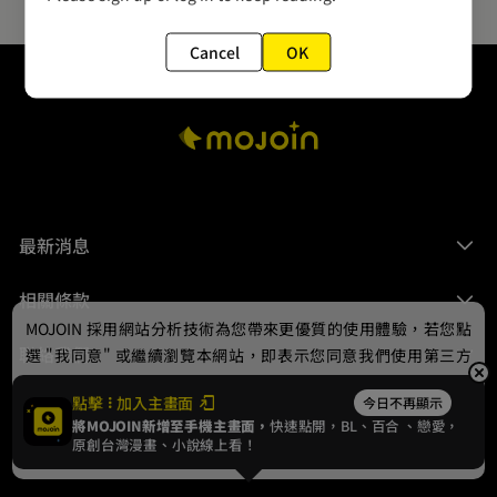
Cancel
OK
最新消息
相關條款
MOJOIN
採用網站分析技術為您帶來更優質的使用體驗，若您點
聯絡我們
選 "我同意" 或繼續瀏覽本網站，即表示您同意我們使用第三方
Cookie，欲瞭解更多資訊請見
隱私權政策
。
點擊
加入主畫面
今日不再顯示
將MOJOIN新增至手機主畫面，
快速點開，BL、
百合
、戀愛，
我同意
原創台灣漫畫、小說線上看！
© 2024 gamania Digital Entertainment Co., Ltd.