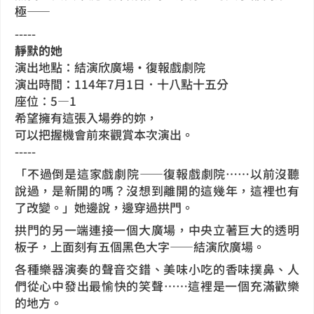
極——
-----
靜默的她
演出地點：結演欣廣場•復報戲劇院
演出時間：114年7月1日．十八點十五分
座位：5—1
希望擁有這張入場券的妳，
可以把握機會前來觀賞本次演出。
-----
「不過倒是這家戲劇院——復報戲劇院⋯⋯以前沒聽
說過，是新開的嗎？沒想到離開的這幾年，這裡也有
了改變。」她邊說，邊穿過拱門。
拱門的另一端連接一個大廣場，中央立著巨大的透明
板子，上面刻有五個黑色大字——結演欣廣場。
各種樂器演奏的聲音交錯、美味小吃的香味撲鼻、人
們從心中發出最愉快的笑聲⋯⋯這裡是一個充滿歡樂
的地方。