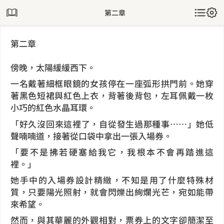
第二章
第二章
傍晚，太陽緩緩西下。
一名戴著細框眼鏡的女孩停在一座弧形拱門前。她穿
著黑色短裙與紅色上衣，背著後背包，左耳佩戴一枚
小巧的紅色水晶耳環。
「好久沒回來這裡了，自從發生過那種事⋯⋯」她低
聲喃喃道，接著從口袋中拿出一張入場券。
「要不是拂若硬塞給我它，我根本不會再踏進這
裡。」
她手中的入場券設計精緻，不知是用了什麼特殊材
質，只要陽光照射，就會閃爍出絢爛光芒，宛如能帶
來希望。
然而，與其華麗的外觀相對，票券上的文字卻簡潔至