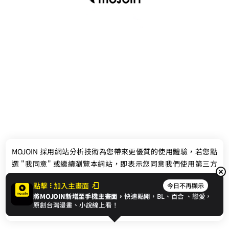
最新消息
相關條款
MOJOIN
採用網站分析技術為您帶來更優質的使用體驗，若您點
聯絡我們
選 "我同意" 或繼續瀏覽本網站，即表示您同意我們使用第三方
Cookie，欲瞭解更多資訊請見
隱私權政策
。
點擊
加入主畫面
今日不再顯示
將MOJOIN新增至手機主畫面，
快速點開，BL、
百合
、戀愛，
我同意
原創台灣漫畫、小說線上看！
© 2024 gamania Digital Entertainment Co., Ltd.