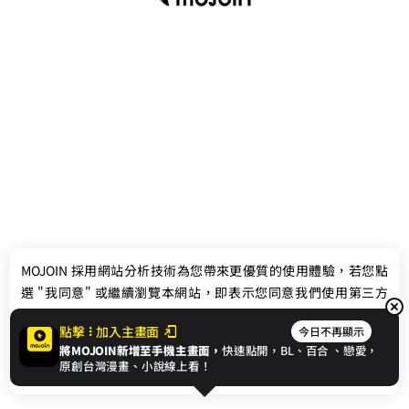
最新消息
相關條款
MOJOIN
採用網站分析技術為您帶來更優質的使用體驗，若您點
聯絡我們
選 "我同意" 或繼續瀏覽本網站，即表示您同意我們使用第三方
Cookie，欲瞭解更多資訊請見
隱私權政策
。
點擊
加入主畫面
今日不再顯示
將MOJOIN新增至手機主畫面，
快速點開，BL、
百合
、戀愛，
我同意
原創台灣漫畫、小說線上看！
© 2024 gamania Digital Entertainment Co., Ltd.