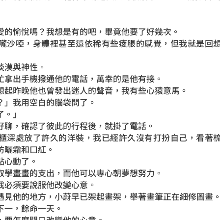
愛的愉悅嗎？我想是有的吧，畢竟他要了好幾次。
嚨沙啞，身體裡甚至還依稀有些痠脹的感覺，但我就是回
淡漠與神性。
忙拿出手機撥通他的電話，萬幸的是他有接。
想起昨晚他也曾發出迷人的聲音，我有些心猿意馬。
？」我用空白的腦袋問了。
了。」
好聊，確認了彼此的行程後，就掛了電話。
櫃深處放了許久的洋裝，我已經許久沒有打扮自己，看著
防曬霜和口紅。
點心動了。
取學畫畫的支出，而他可以專心朝夢想努力。
我必須要說服他改變心意。
遇見他的地方，小蔚早已架起畫架，舉著畫筆正在細修圖畫
下一，餘命一天。
，要怎麼開口改變他的心意。