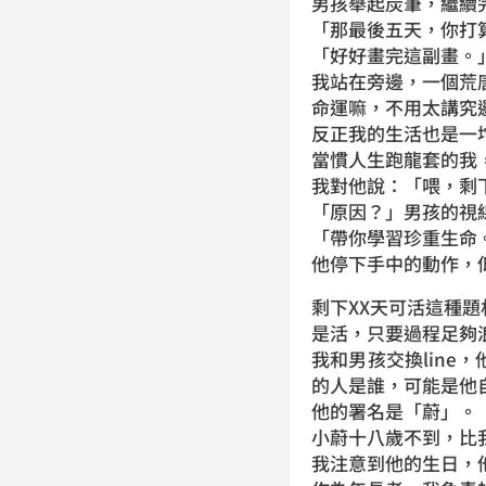
男孩舉起炭筆，繼續
「那最後五天，你打
「好好畫完這副畫。
我站在旁邊，一個荒
命運嘛，不用太講究
反正我的生活也是一
當慣人生跑龍套的我
我對他說：「喂，剩
「原因？」男孩的視
「帶你學習珍重生命
他停下手中的動作，
剩下XX天可活這種
是活，只要過程足夠
我和男孩交換lin
的人是誰，可能是他
他的署名是「蔚」。
小蔚十八歲不到，比
我注意到他的生日，