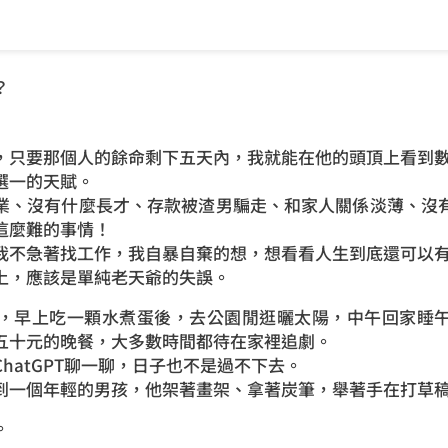
？
，只要那個人的餘命剩下五天內，我就能在他的頭頂上看到
選一的天賦。
業、沒有什麼長才、存款被渣男騙走、和家人關係淡薄、沒
這麼難的事情！
我不急著找工作，我自暴自棄的想，想看看人生到底還可以
上，應該是單純老天爺的失誤。
，早上吃一顆水煮蛋後，去公園閒逛曬太陽，中午回家睡
五十元的晚餐，大多數時間都待在家裡追劇。
hatGPT聊一聊，日子也不是過不下去。
到一個年輕的男孩，他架著畫架、拿著炭筆，舉著手在打草
。