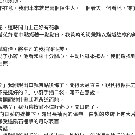
任何幫助。
不在意，我們本來就是兩個陌生人，一個看天一個看地，待
花，這時間山上正好有花季。
蒼茫綠意中點綴著一點點白，我貧瘠的詞彙難以描述這樣的
賦奇佳，將平凡的我拍得很美。
動了小蔚，他看起來十分開心，主動地逛來逛去，我們還找
拍照。
？」我剛說出口就有點後悔了，問得太過直白，銳利得像把
不是挺好的？」小蔚手插口袋，滿不在意說。
書開頭的計畫起源背道而馳。
說嗎？」我仍舊按耐不住好奇心，開口問了。
向日葵的遮掩下，露出長袖內的傷疤，白皙的皮膚上有大
接受過隕石撞擊的月球表面。
說話。