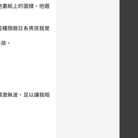
他畫紙上的圖樣，他選
這種頹廢日系男孩我覺
男孩。
清澈無波，足以讓我相