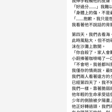
我伸手輕觸他的皮膚
「好過分......
「身體上的傷，不是
「......抱歉，我只
我看著他不說話的背
第四天，我們去看海
此時風點大，但不妨
沫在沙灘上散開。
「你自殺了，家人會
小蔚捧著咖啡喝了一口
「不會吧，我爸都叫我
我僅存的情商說，最
我們兩人看著遠方的
已經第四天了，我不
我們一樣，靠著脆弱
他年輕的生命承受這
少年的側臉被夕陽畫
他正好轉過頭，我們