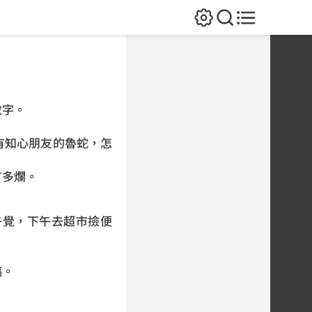
數字。
有知心朋友的魯蛇，怎
有多爛。
午覺，下午去超市撿便
稿。