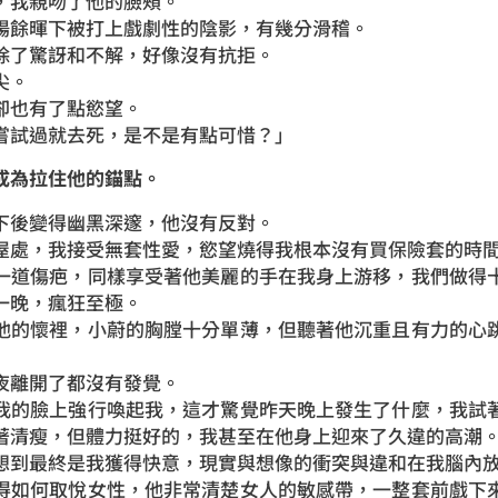
，我親吻了他的臉頰。
陽餘暉下被打上戲劇性的陰影，有幾分滑稽。
除了驚訝和不解，好像沒有抗拒。
尖。
卻也有了點慾望。
嘗試過就去死，是不是有點可惜？」
成為拉住他的錨點。
下後變得幽黑深邃，他沒有反對。
屋處，我接受無套性愛，慾望燒得我根本沒有買保險套的時
一道傷疤，同樣享受著他美麗的手在我身上游移，我們做得
一晚，瘋狂至極。
他的懷裡，小蔚的胸膛十分單薄，但聽著他沉重且有力的心
夜離開了都沒有發覺。
我的臉上強行喚起我，這才驚覺昨天晚上發生了什麼，我試
著清瘦，但體力挺好的，我甚至在他身上迎來了久違的高潮
想到最終是我獲得快意，現實與想像的衝突與違和在我腦內
得如何取悅女性，他非常清楚女人的敏感帶，一整套前戲下