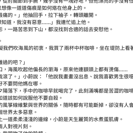
，從肘關節到手腕，幾乎沒有一塊好地，但他漂亮的手沒有
」我難以想像一道道傷痕是如何烙在他身上的。
最痛的。」他抽回手，拉下袖子，轉頭離開。
是想知道，我沒有惡意......」我連忙追上他。
影，一路苦思到下山，都沒找到合適的話去安慰他。
。
礙我們吹海風的初衷，我買了兩杯中杯咖啡，坐在堤防上看
難過的吧？」
，海風吹起他偏長的瀏海，原來他連額頭上都有燙傷......
滾了。」小蔚說：「他說我畫畫沒出息、說我喜歡男生很噁心..
好不要問他媽在哪。
夕陽落下，手中的咖啡早就喝完了，此刻滿嘴都是苦澀的咖
知道該如何說服他不要自殺。
的風箏線維繫與世界的關係，隨時都有可能斷掉，卻沒有人
個世界太多惡意。
上一道柔柔淺淺的邊線，小蔚是天生麗質的水煮蛋肌膚。
兩人對視片刻。