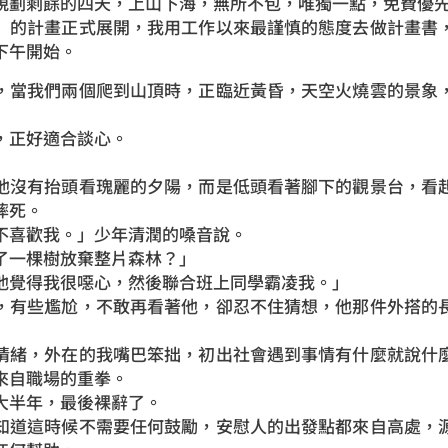
規劃剩餘的四天，上山下海，無所不包，唯獨一點，免費優
」的計畫正式展開，我用工作以來最謹慎的態度去做計畫書
下午開始。
，當我們兩個爬到山頂時，正臨近黃昏，天空火燒雲的景象
，正好適合談心。
」
他沒有抬頭看瑰麗的夕陽，而是低頭看著腳下的觀景台，看
摔死。
不喜歡我。」少年清潤的嗓音說。
了一棵樹放棄整片森林？」
他覺得我很噁心，然後聯合班上同學霸凌我。」
，有些尷尬，不敢再看著他，卻忍不住猜想，他那件外搭的
情緒，外在的我嘴巴笨拙，初出社會遇到事情有什麼就說什
來自職場的重拳。
大半年，最後裸辭了。
知道這時候不需要任何鼓勵，安慰人的出發點都來自高處，