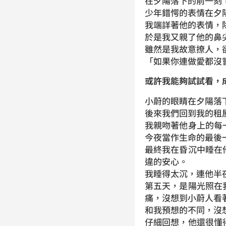
在夕陽落下的前一刻
少年錯愕的表情在夕
我端詳著他的表情，
於是我又親了他的鼻
雖然是我故意撩人，
「如果你連做愛都沒
或許我能夠試試看，
小蔚的眼睛在夕陽落
後來我們回到我的租
我親吻著他身上的每
今夜當作生命的最後
最終我在昏沉中睡在
違的安心。
我睡得太沉，連他半
第五天，是陽光照在
痛，沒想到小蔚人看
和我預想的不同，沒
仔細回想，他還很懂