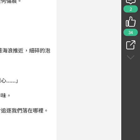
任何傷痕。
2
34
著海浪推近，細碎的泡
....」
啡味。
會追逐我們落在哪裡。