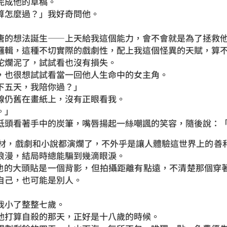
完成他的草稿。
算怎麼過？」我好奇問他。
」
唐的想法誕生——上天給我這個能力，會不會就是為了拯救
邏輯，這種不切實際的戲劇性，配上我這個怪異的天賦，算
坨爛泥了，試試看也沒有損失。
，也很想試試看當一回他人生命中的女主角。
下五天，我陪你過？」
線仍舊在畫紙上，沒有正眼看我。
。」
低頭看著手中的炭筆，嘴唇揚起一絲嘲諷的笑容，隨後說：
題材，戲劇和小說都演爛了，不外乎是讓人體驗這世界上的善
浪漫，結局時總能騙到幾滴眼淚。
e，他的大頭貼是一個背影，但拍攝距離有點遠，不清楚那個穿
自己，也可能是別人。
我小了整整七歲。
他打算自殺的那天，正好是十八歲的時候。