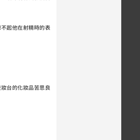
想不起他在射精時的表
梳妝台的化妝品苦思良
。