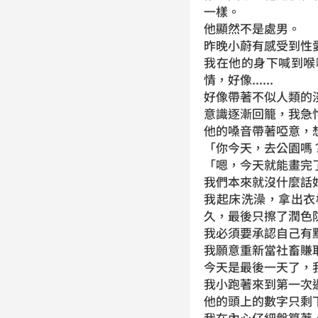
一樣。
他顯然不是處男。
昨晚小蔚有感受到性
我在他的身下喊到喉
情，好像......
好像帶著不似人類的
意識逐漸回籠，我急
他的嗓音帶著啞意，
「你今天，去公園嗎
「嗯，今天就能畫完
我們本來就沒什麼話
我起床洗澡，拿出衣
久，最後只擦了潤色
我必須要承認自己有
我願意重新當社畜賺
今天是最後一天了，
我小跑著來到第一次
他的頭上的數字只剩
我在內心仔細盤算著