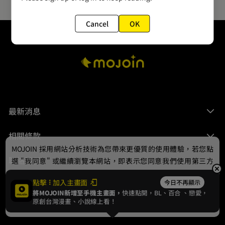
Cancel
OK
最新消息
相關條款
MOJOIN
採用網站分析技術為您帶來更優質的使用體驗，若您點
聯絡我們
選 "我同意" 或繼續瀏覽本網站，即表示您同意我們使用第三方
Cookie，欲瞭解更多資訊請見
隱私權政策
。
點擊
加入主畫面
今日不再顯示
將MOJOIN新增至手機主畫面，
快速點開，BL、
百合
、戀愛，
我同意
原創台灣漫畫、小說線上看！
© 2024 gamania Digital Entertainment Co., Ltd.