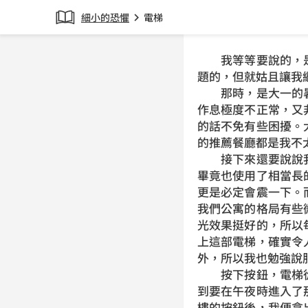
細小的恐懼
電梯
chevron_right
我等等要說的，是
題的，但就姑且讓我
那時，是大一的暑
作息極度不正常，又
的話不免有些困擾。
的推薦餐廳都是我不
接下來還要說說我
畢竟也使用了相當長
更是必定會震一下。
我們公寓的格局有些
光效果挺好的，所以
上這部電梯，確實令
外，所以我也勉強說
按下按鈕，電梯從
到要在午夜時進入了
樓的按鈕後，我便拿