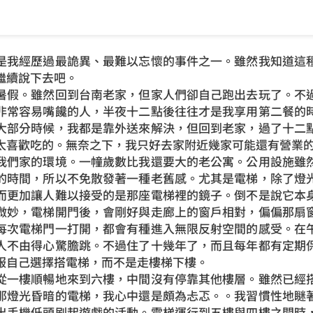
我經歷過最詭異、最難以忘懷的事件之一。雖然我知道這種
繼續說下去吧。
假。雖然回到台南老家，但家人們卻自己跑出去玩了。不過
非常容易嘴饞的人，半夜十二點後往往才是我享用第二餐的
大部分時候，我都是靠外送來解決，但回到老家，過了十二
太喜歡吃的。無奈之下，我只好去家附近幾家可能還有營業
們家的環境。一幢歲數比我還要大的老公寓。公用設施雖然
的時間，所以不免散發著一種老舊感。尤其是電梯，除了燈
而更加讓人難以接受的是那座電梯裡的鏡子。倒不是說它本
微妙，電梯開門後，會剛好與走廊上的窗戶相對，偏偏那扇
每次電梯門一打開，都會有種進入無限反射空間的感受。在
人不由得心驚膽跳。不過住了十幾年了，而且每年都有定期
服自己選擇搭電梯，而不是走樓梯下樓。
一樓順暢地來到六樓，中間沒有停靠其他樓層。雖然已經搭
那燈光昏暗的電梯，我心中還是頗為忐忑。。我習慣性地瞇
出手機低頭刷起遊戲的活動。電梯運行到五樓與四樓之間時