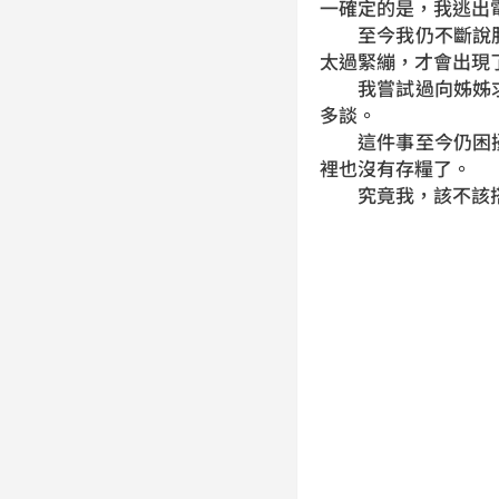
一確定的是，我逃出
至今我仍不斷說服
太過緊繃，才會出現
我嘗試過向姊姊求
多談。
這件事至今仍困擾
裡也沒有存糧了。
究竟我，該不該搭