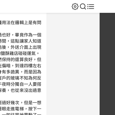
用法在邏輯上是有問
也好，畢竟作為一個
時間，這點讓家人知道
點後，外送介面上出現
的鹽酥雞店碰碰運氣。
保持的還算良好，但
光偏暗，到達四樓左右
身有多詭異，而是因為
窗戶的玻璃不知為何反
午夜時分獨自一人要搭
保養，也從來沒出過意
過好幾次，但是一想
著眼走進電梯，按下一
，一如往常地震動了一