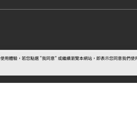
用體驗，若您點選 "我同意" 或繼續瀏覽本網站，即表示您同意我們使用第三
最新消息
相關條款
聯絡
公告
MOJOIN
使用服務條款
客服
活動
創作