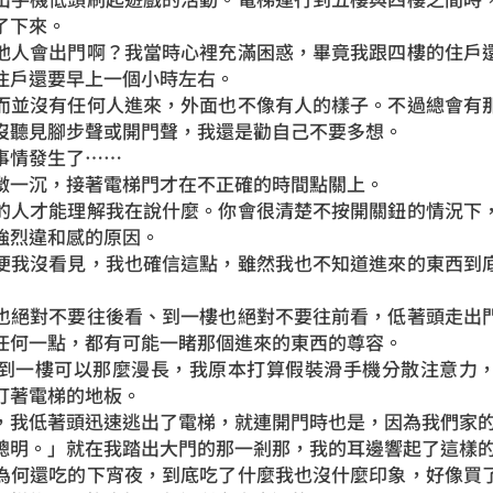
了下來。
人會出門啊？我當時心裡充滿困惑，畢竟我跟四樓的住戶還
住戶還要早上一個小時左右。
並沒有任何人進來，外面也不像有人的樣子。不過總會有那
沒聽見腳步聲或開門聲，我還是勸自己不要多想。
情發生了⋯⋯
一沉，接著電梯門才在不正確的時間點關上。
人才能理解我在說什麼。你會很清楚不按開關鈕的情況下，
強烈違和感的原因。
我沒看見，我也確信這點，雖然我也不知道進來的東西到底
絕對不要往後看、到一樓也絕對不要往前看，低著頭走出門
任何一點，都有可能一睹那個進來的東西的尊容。
一樓可以那麼漫長，我原本打算假裝滑手機分散注意力，
盯著電梯的地板。
低著頭迅速逃出了電梯，就連開門時也是，因為我們家的
明。」就在我踏出大門的那一剎那，我的耳邊響起了這樣的
何還吃的下宵夜，到底吃了什麼我也沒什麼印象，好像買了