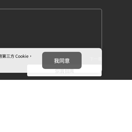
方 Cookie，
下一章
我同意
似曾相識
我們
追蹤我們
信箱：
cs@mojoin.com
者平台客服信箱：
creator_cs@mojoin.com