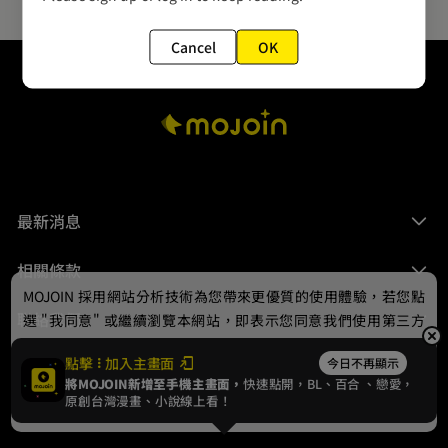
Cancel
OK
最新消息
相關條款
MOJOIN
採用網站分析技術為您帶來更優質的使用體驗，若您點
聯絡我們
選 "我同意" 或繼續瀏覽本網站，即表示您同意我們使用第三方
Cookie，欲瞭解更多資訊請見
隱私權政策
。
點擊
加入主畫面
今日不再顯示
將MOJOIN新增至手機主畫面，
快速點開，BL、
百合
、戀愛，
我同意
原創台灣漫畫、小說線上看！
© 2024 gamania Digital Entertainment Co., Ltd.