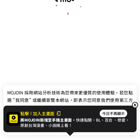
最新消息
相關條款
MOJOIN
採用網站分析技術為您帶來更優質的使用體驗，若您點
聯絡我們
選 "我同意" 或繼續瀏覽本網站，即表示您同意我們使用第三方
Cookie，欲瞭解更多資訊請見
隱私權政策
。
點擊
加入主畫面
今日不再顯示
將MOJOIN新增至手機主畫面，
快速點開，BL、
百合
、戀愛，
我同意
原創台灣漫畫、小說線上看！
© 2024 gamania Digital Entertainment Co., Ltd.