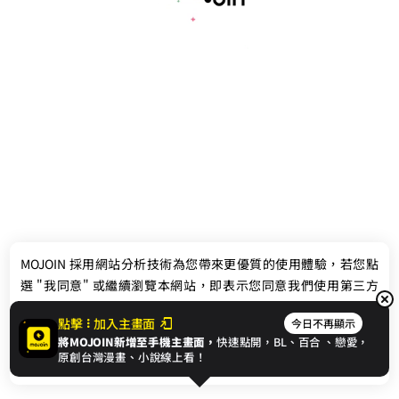
最新消息
相關條款
MOJOIN
採用網站分析技術為您帶來更優質的使用體驗，若您點
聯絡我們
選 "我同意" 或繼續瀏覽本網站，即表示您同意我們使用第三方
Cookie，欲瞭解更多資訊請見
隱私權政策
。
點擊
加入主畫面
今日不再顯示
將MOJOIN新增至手機主畫面，
快速點開，BL、
百合
、戀愛，
我同意
原創台灣漫畫、小說線上看！
© 2024 gamania Digital Entertainment Co., Ltd.