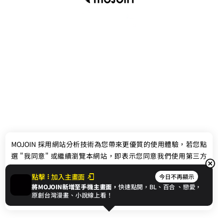
最新消息
相關條款
MOJOIN
採用網站分析技術為您帶來更優質的使用體驗，若您點
聯絡我們
選 "我同意" 或繼續瀏覽本網站，即表示您同意我們使用第三方
Cookie，欲瞭解更多資訊請見
隱私權政策
。
點擊
加入主畫面
今日不再顯示
將MOJOIN新增至手機主畫面，
快速點開，BL、
百合
、戀愛，
我同意
原創台灣漫畫、小說線上看！
© 2024 gamania Digital Entertainment Co., Ltd.