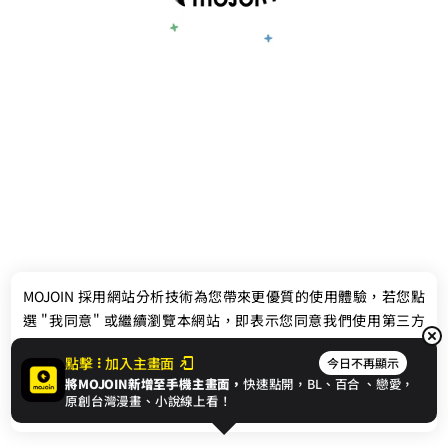
最新消息
相關條款
MOJOIN
採用網站分析技術為您帶來更優質的使用體驗，若您點
聯絡我們
選 "我同意" 或繼續瀏覽本網站，即表示您同意我們使用第三方
Cookie，欲瞭解更多資訊請見
隱私權政策
。
點擊
加入主畫面
今日不再顯示
將MOJOIN新增至手機主畫面，
快速點開，BL、
百合
、戀愛，
我同意
原創台灣漫畫、小說線上看！
© 2024 gamania Digital Entertainment Co., Ltd.