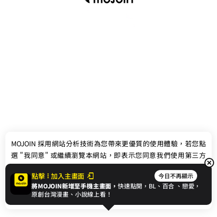
最新消息
相關條款
MOJOIN
採用網站分析技術為您帶來更優質的使用體驗，若您點
聯絡我們
選 "我同意" 或繼續瀏覽本網站，即表示您同意我們使用第三方
Cookie，欲瞭解更多資訊請見
隱私權政策
。
點擊
加入主畫面
今日不再顯示
將MOJOIN新增至手機主畫面，
快速點開，BL、
百合
、戀愛，
我同意
原創台灣漫畫、小說線上看！
© 2024 gamania Digital Entertainment Co., Ltd.