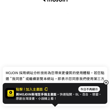
最新消息
相關條款
MOJOIN
採用網站分析技術為您帶來更優質的使用體驗，若您點
聯絡我們
選 "我同意" 或繼續瀏覽本網站，即表示您同意我們使用第三方
Cookie，欲瞭解更多資訊請見
隱私權政策
。
點擊
加入主畫面
今日不再顯示
將MOJOIN新增至手機主畫面，
快速點開，BL、
百合
、戀愛，
我同意
原創台灣漫畫、小說線上看！
© 2024 gamania Digital Entertainment Co., Ltd.