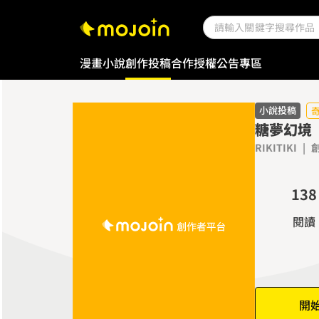
0
1
漫畫
小說
創作投稿
合作授權
公告專區
2
3
4
小說投稿
糖夢幻境
0
5
RIKITIKI
|
1
6
0
2
7
1
3
8
2
4
9
閱讀
3
5
4
6
5
7
6
8
開