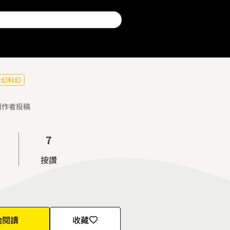
0
1
2
3
奇幻科幻
4
創作者投稿
5
6
7
8
按讚
9
始閱讀
收藏