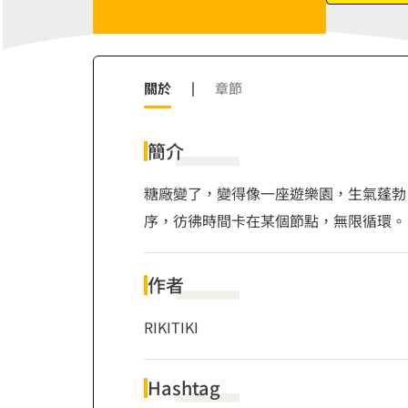
7
9
8
9
關於
|
章節
簡介
糖廠變了，變得像一座遊樂園，生氣蓬勃
序，彷彿時間卡在某個節點，無限循環。
作者
RIKITIKI
Hashtag