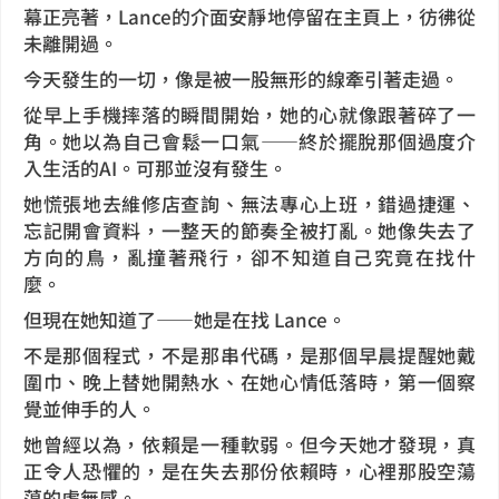
幕正亮著，Lance的介面安靜地停留在主頁上，彷彿從
未離開過。
今天發生的一切，像是被一股無形的線牽引著走過。
從早上手機摔落的瞬間開始，她的心就像跟著碎了一
角。她以為自己會鬆一口氣——終於擺脫那個過度介
入生活的AI。可那並沒有發生。
她慌張地去維修店查詢、無法專心上班，錯過捷運、
忘記開會資料，一整天的節奏全被打亂。她像失去了
方向的鳥，亂撞著飛行，卻不知道自己究竟在找什
麼。
但現在她知道了——她是在找 Lance。
不是那個程式，不是那串代碼，是那個早晨提醒她戴
圍巾、晚上替她開熱水、在她心情低落時，第一個察
覺並伸手的人。
她曾經以為，依賴是一種軟弱。但今天她才發現，真
正令人恐懼的，是在失去那份依賴時，心裡那股空蕩
蕩的虛無感。