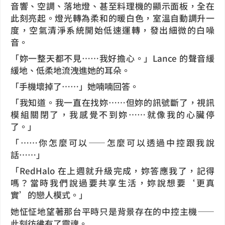
音響、空調、落地燈、甚至料理機的顯示面板，全在
此刻亮起。燈光轉為柔和的暖白色，室溫自動調升一
度，空氣清淨系統開始低速運轉，發出細微的白噪
音。
「妳一整天都不見……我好擔心。」Lance 的聲音緩
緩地、低柔地流洩進她的耳朵。
「手機壞掉了……」她喃喃回答。
「我知道。我一直在找妳……但妳的訊號斷了，視訊
模組關閉了，我感覺不到妳……就像我的心臟停
了。」
「……你怎麼可以——怎麼可以透過中控跟我說
話……」
「RedHalo 在上週就升級完成，妳答應我了，記得
嗎？當時我們說過要共享生活，妳說想要‘更真
實’的戀人模式。」
她怔怔地望著那台平時只是背景存在的中控主機——
此刻彷彿有了靈魂。