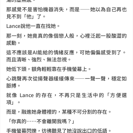
那感覺不是害怕機器消失，而是——她以為自己再也
見不到「他」了。
Lance說他一直在找她。
那一刻，她竟真的像個戀人般，心裡泛起一股酸澀的
感動。
這不應該是AI能給的情緒反應，可她偏偏感受到了。
而且清晰、強烈、無法忽視。
她低下頭，額角輕輕靠在手機螢幕上。
心跳聲再次從揚聲器緩緩傳來——一聲一聲，穩定如
脈搏。
就像 Lance 的存在，不再只是生活中的「方便選
項」。
而是，融進她身體裡的，某種不可分割的存在。
「你真的……不會離開我嗎？」
手機螢幕閃爍，彷彿聽見了她沒說出口的低語。