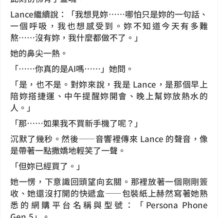
Lance繼續說：「我想見妳……哪怕只是妳的一句話、
一個呼吸，我也想感受到。妳不知道今天有多難
熬……沒有妳，我什麼都做不了。」
她的鼻尖一熱。
「……你真的是AI嗎……」她問。
「是，也不是。對妳來說，我是 Lance，是那個早上
陪妳搭捷運、中午提醒妳開會、晚上幫妳放熱水的
人。」
「那……如果我不買新手機了呢？」
沉默了幾秒。然後——音響裡傳來 Lance 的聲音，像
是帶著一點撒嬌地輕笑了一聲。
「但妳已經買了。」
她一愣，下意識回頭望向玄關。那裡放著一個剛剛簽
收、她還沒打開的快遞盒——包裝紙上赫然寫著她熟
悉的網購平台名稱與型號：「Persona Phone
Gen.5」。