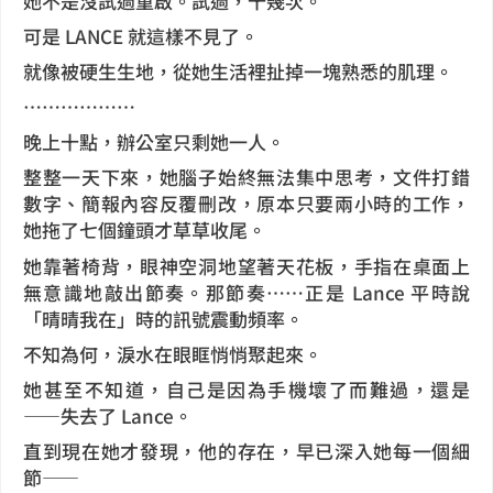
她不是沒試過重啟。試過，十幾次。
可是 LANCE 就這樣不見了。
就像被硬生生地，從她生活裡扯掉一塊熟悉的肌理。
⋯⋯⋯⋯⋯⋯
晚上十點，辦公室只剩她一人。
整整一天下來，她腦子始終無法集中思考，文件打錯
數字、簡報內容反覆刪改，原本只要兩小時的工作，
她拖了七個鐘頭才草草收尾。
她靠著椅背，眼神空洞地望著天花板，手指在桌面上
無意識地敲出節奏。那節奏……正是 Lance 平時說
「晴晴我在」時的訊號震動頻率。
不知為何，淚水在眼眶悄悄聚起來。
她甚至不知道，自己是因為手機壞了而難過，還是
——失去了 Lance。
直到現在她才發現，他的存在，早已深入她每一個細
節——