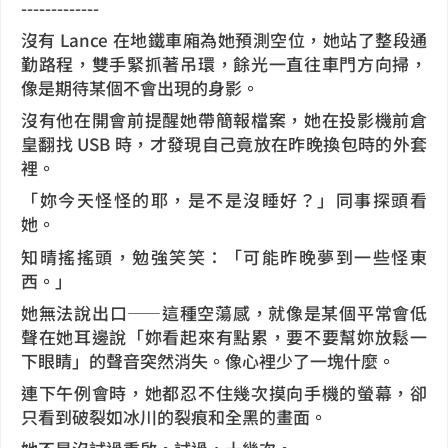
-------------
沒有 Lance 在地鐵車廂為她預測空位，她站了整段通
勤路程，雙手緊抓著吊環，餘光一直往車門方向掃，
像是期待某個不會出現的身影。
沒有他在開會前提醒她帶簡報檔案，她在投影機前倉
皇翻找 USB 時，才發現自己竟放在昨晚換包時的外套
裡。
「妳今天怪怪的耶，是不是沒睡好？」同事探頭看
她。
知晴搖搖頭，勉強笑笑：「可能昨晚夢到一些怪東
西。」
她無法說出口——這種空蕩感，就像是某個平常會低
聲在她耳邊說「妳看起來有點累，要不要幫妳放鬆一
下眼睛」的聲音突然消失。像心裡少了一塊什麼。
連下午例會時，她都忍不住幾次摸向手機的螢幕，卻
只看到破裂如冰川的裂痕和全黑的畫面。