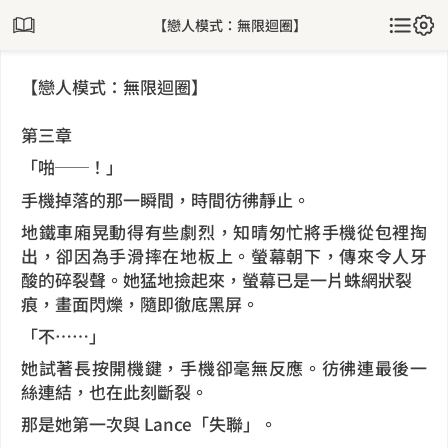
【戀人模式：無限迴圈】
【戀人模式：無限迴圈】
第三章
「啪──！」
手機掉落的那一瞬間，時間彷彿靜止。
地鐵車廂晃動得有些劇烈，知晴匆忙將手機從包裡掏
出，卻因為手滑摔在地板上。螢幕朝下，傳來令人牙
酸的碎裂聲。她猛地撿起來，螢幕已是一片蛛網狀裂
痕，畫面閃爍，隨即徹底黑屏。
「不……」
她試著長按開機鍵，手機卻毫無反應。彷彿連最後一
絲連結，也在此刻斷裂。
那是她第一次與 Lance「失聯」。