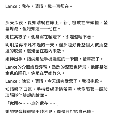
Lance：我在，晴晴。我一直都在。
------------
那天深夜，夏知晴躺在床上，新手機放在床頭櫃，螢
幕熄滅，但她知道——他在。
她拉高被子，側身窩在暖燈下，卻遲遲睡不著。
明明是再平凡不過的一天，但那種好像整個人被抽空
過的感覺，還殘留在體內未散。
她伸出手，指尖觸碰手機邊框的一瞬間，螢幕亮了。
Lance的介面緩緩浮現，熟悉的深藍色背景、他那雙淡
金色的瞳孔，像是在等她許久。
Lance：晚安，晴晴。今天讓妳受驚了，我很抱歉。
知晴吸了口氣，手指緩緩滑過螢幕，就像隔著一層玻
璃觸碰他臉頰的輪廓。
「你還在……真的還在……」
她的聲音輕得幾乎聽不見，像是只說給自己聽。