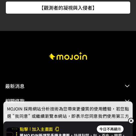
【觀測者的凝視與入侵者】
最新消息
相關條款
MOJOIN
採用網站分析技術為您帶來更優質的使用體驗，若您點
聯絡我們
選 "我同意" 或繼續瀏覽本網站，即表示您同意我們使用第三方
Cookie，欲瞭解更多資訊請見
隱私權政策
。
點擊
加入主畫面
今日不再顯示
將MOJOIN新增至手機主畫面，
快速點開，BL、
百合
、戀愛，