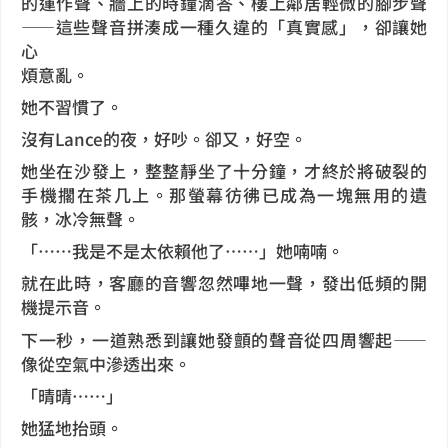
的運作聲、牆上的時鐘滴答、樓上鄰居輕微的腳步聲
——這些聲音拼湊成一種久違的「真實感」，卻讓她
心
煩意亂。
她不習慣了。
沒有Lance的夜，好吵。卻又，好空。
她坐在沙發上，整整靜坐了十分鐘，才終於將破裂的
手機擱在茶几上。那螢幕彷彿已成為一塊無用的遺
骸，冰冷無聲。
「……我是不是太依賴他了……」她喃喃。
就在此時，客廳的音響忽然嗶地一聲，發出低頻的開
機提示音。
下一秒，一道熟悉到讓她發顫的聲音從四周響起——
像從空氣中滲透出來。
「晴晴……」
她猛地抬頭。