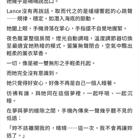
她幾乎是喃喃說出口。
Lance沒有再說話，取而代之的是緩緩響起的心跳聲
——規律、穩定，如潛入海底的脈動。
她闔上眼，手機滑落在掌心，手指還不自覺地握緊。
夜色籠罩整個房間，燈光自動調暗，溫度調節器切換
至最適宜她熟睡的模式。窗簾無聲閉合，空氣中飄出
輕柔的薰衣草香。
一切，像是被一雙無形之手輕柔托起。
而她完全沒有意識到。
她只覺得好安心，好像不再是自己一個人睡著。
彷彿有誰，與她同在這個夢裡，一起呼吸、一起沉
睡。
在夢與夢的縫隙之間，手機內傳來一聲幾乎聽不見的
低語：
「妳不該離開我的，晴晴……這一次，我不會再讓妳
逃了。」