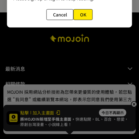
Cancel
OK
最新消息
相關條款
MOJOIN
採用網站分析技術為您帶來更優質的使用體驗，若您點
聯絡我們
選 "我同意" 或繼續瀏覽本網站，即表示您同意我們使用第三方
Cookie，欲瞭解更多資訊請見
隱私權政策
。
點擊
加入主畫面
今日不再顯示
將MOJOIN新增至手機主畫面，
快速點開，BL、
百合
、戀愛，
我同意
原創台灣漫畫、小說線上看！
© 2024 gamania Digital Entertainment Co., Ltd.