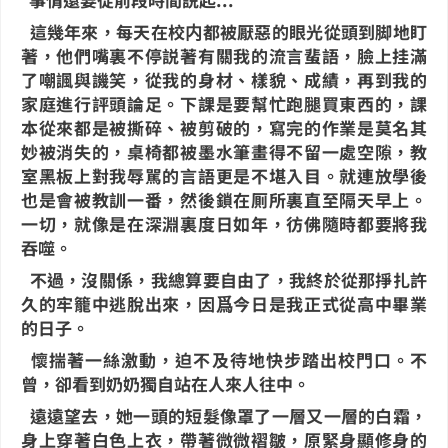
這幾年來，每天在校内都被厭惡的眼光從頭到脚地盯
著，他們嘴裏不停説著有關我的流言蜚語，臉上挂滿
了嘲諷與譏笑，從我的身材、樣貌、成績，再到我的
家庭進行評頭論足。下課是要幫忙跑腿買東西的，課
本從來都是被撕碎、被剪破的，寫完的作業是莫名其
妙被消失的，桌椅都被墨水筆畫得不留一處空隙，教
室黑板上對我辱駡的言語更是不堪入目。就連放學後
也是會被教訓一番，然後鎖在厠所裏直至隔天早上。
一切，就像是在深淵裏度日如年，彷佛隨時都要將我
吞噬。
不過，沒關係，我總算要自由了，我終於從那掙扎許
久的牢籠中逃脫出來，因爲今日是我正式從高中畢業
的日子。
懷揣著一絲激動，迫不及待地快步踏出校門口。不
曾，卻看到奶奶獨自站在人來人往中。
遠遠望去，她一頭的短髮像罩了一層又一層的白霜，
身上穿著白色上衣，帶著微微褶皺，原緊身顯修身的