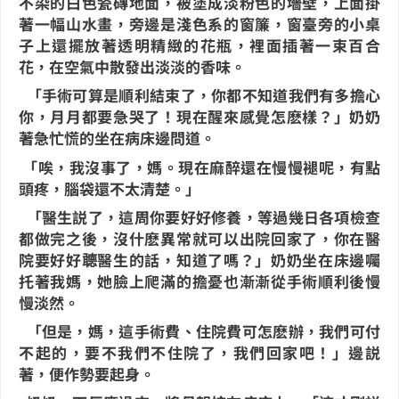
不染的白色瓷磚地面，被塗成淡粉色的墻壁，上面掛
著一幅山水畫，旁邊是淺色系的窗簾，窗臺旁的小桌
子上還擺放著透明精緻的花瓶，裡面插著一束百合
花，在空氣中散發出淡淡的香味。
「手術可算是順利結束了，你都不知道我們有多擔心
你，月月都要急哭了！現在醒來感覺怎麽樣？」奶奶
著急忙慌的坐在病床邊問道。
「唉，我沒事了，媽。現在麻醉還在慢慢褪呢，有點
頭疼，腦袋還不太清楚。」
「醫生説了，這周你要好好修養，等過幾日各項檢查
都做完之後，沒什麽異常就可以出院回家了，你在醫
院要好好聼醫生的話，知道了嗎？」奶奶坐在床邊囑
托著我媽，她臉上爬滿的擔憂也漸漸從手術順利後慢
慢淡然。
「但是，媽，這手術費、住院費可怎麽辦，我們可付
不起的，要不我們不住院了，我們回家吧！」邊説
著，便作勢要起身。