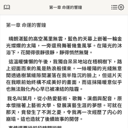
第一章 命運的響鐘
第一章 命運的響鐘
晴朗湛藍的高空萬里無雲，藍色的天幕上嵌著一輪金
光燦爛的太陽，一旁還飛舞著幾隻風箏。在陽光的沐
浴下，花開得很靜很靜，靜得悄然無聲。
這溫暖慵懶的午後，我獨自呆呆地站在梧桐樹下，路
上迎面而來的風是熱浪般撲來。一絲暖陽的光綫無意
間透過樹葉縫隙間灑落在我半陰沉的臉上，但這片天
在我眼前始終構不成美好的畫面，而這抹陽暖意似乎
也無法融化內心早已被凍結的陰霾。
我名叫葉月，從小熱愛藝術、歌舞、演戲與配音，原
本懷揣著上藝術大學、發展演藝生涯的夢想。可就在
那天，竟發生了不測之憂，令我再一次經歷了内心的
崩塌。這也造就了後續故事的開啓。
事情還要從前段時間説起...