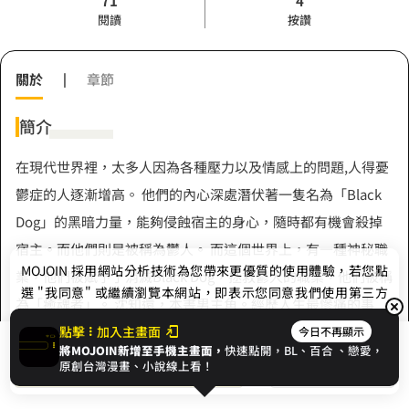
71
4
閱讀
按讚
關於
|
章節
簡介
在現代世界裡，太多人因為各種壓力以及情感上的問題,人得憂
鬱症的人逐漸增高。 他們的內心深處潛伏著一隻名為「Black
Dog」的黑暗力量，能夠侵蝕宿主的身心，隨時都有機會殺掉
宿主。而他們則是被稱為鬱人。 而這個世界上，有一種神秘職
MOJOIN
採用網站分析技術為您帶來更優質的使用體驗，若您點
業，他們被賦予了消滅Black Dog，拯救鬱人的職業，他們被稱
選 "我同意" 或繼續瀏覽本網站，即表示您同意我們使用第三方
為「癒魂者」。 沈知還，本書男主角。經歷人生最慘痛的事
Cookie，欲瞭解更多資訊請見
隱私權政策
。
情，這個世界上唯一親人剛過世後，就收到被炒魚的訊息..... 生
點擊
加入主畫面
今日不再顯示
將MOJOIN新增至手機主畫面，
快速點開，BL、
百合
、戀愛，
展開全部
無可戀之下，決心要了斷自己的生命，但是正當他想要從18樓
我同意
開始閱讀
收藏
原創台灣漫畫、小說線上看！
跳下去時，卻出現一位神秘女高中生，並且對他說 「別想不