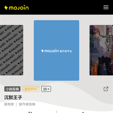
小說投稿
奇幻科幻
15 +
沉默王子
莫攸綠
|
創作者投稿