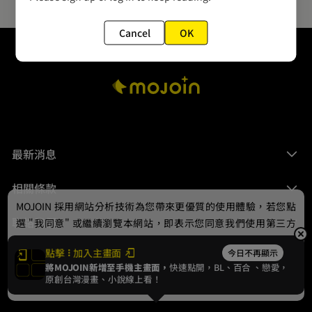
Cancel
OK
最新消息
相關條款
MOJOIN
採用網站分析技術為您帶來更優質的使用體驗，若您點
聯絡我們
選 "我同意" 或繼續瀏覽本網站，即表示您同意我們使用第三方
Cookie，欲瞭解更多資訊請見
隱私權政策
。
點擊
加入主畫面
今日不再顯示
將MOJOIN新增至手機主畫面，
快速點開，BL、
百合
、戀愛，
我同意
原創台灣漫畫、小說線上看！
© 2024 gamania Digital Entertainment Co., Ltd.