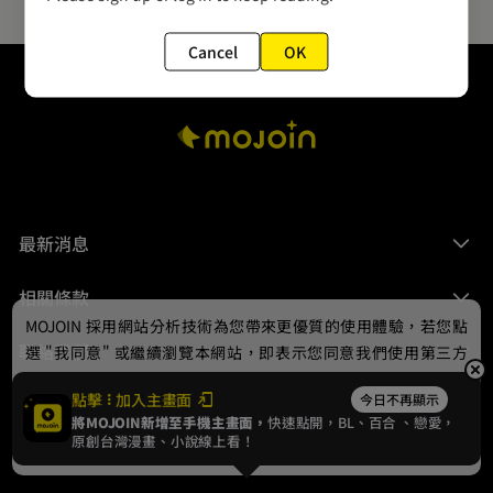
Cancel
OK
最新消息
相關條款
MOJOIN
採用網站分析技術為您帶來更優質的使用體驗，若您點
聯絡我們
選 "我同意" 或繼續瀏覽本網站，即表示您同意我們使用第三方
Cookie，欲瞭解更多資訊請見
隱私權政策
。
點擊
加入主畫面
今日不再顯示
將MOJOIN新增至手機主畫面，
快速點開，BL、
百合
、戀愛，
我同意
原創台灣漫畫、小說線上看！
© 2024 gamania Digital Entertainment Co., Ltd.