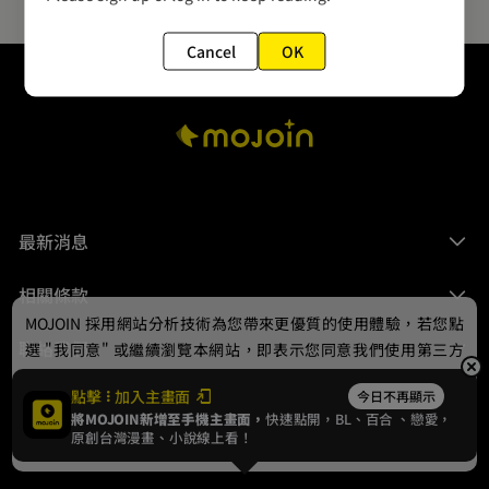
Cancel
OK
最新消息
相關條款
MOJOIN
採用網站分析技術為您帶來更優質的使用體驗，若您點
聯絡我們
選 "我同意" 或繼續瀏覽本網站，即表示您同意我們使用第三方
Cookie，欲瞭解更多資訊請見
隱私權政策
。
點擊
加入主畫面
今日不再顯示
將MOJOIN新增至手機主畫面，
快速點開，BL、
百合
、戀愛，
我同意
原創台灣漫畫、小說線上看！
© 2024 gamania Digital Entertainment Co., Ltd.