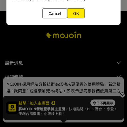
Cancel
OK
最新消息
相關條款
MOJOIN
採用網站分析技術為您帶來更優質的使用體驗，若您點
聯絡我們
選 "我同意" 或繼續瀏覽本網站，即表示您同意我們使用第三方
Cookie，欲瞭解更多資訊請見
隱私權政策
。
點擊
加入主畫面
今日不再顯示
將MOJOIN新增至手機主畫面，
快速點開，BL、
百合
、戀愛，
我同意
原創台灣漫畫、小說線上看！
© 2024 gamania Digital Entertainment Co., Ltd.