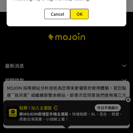
Cancel
OK
最新消息
相關條款
MOJOIN
採用網站分析技術為您帶來更優質的使用體驗，若您點
聯絡我們
選 "我同意" 或繼續瀏覽本網站，即表示您同意我們使用第三方
Cookie，欲瞭解更多資訊請見
隱私權政策
。
點擊
加入主畫面
今日不再顯示
將MOJOIN新增至手機主畫面，
快速點開，BL、
百合
、戀愛，
我同意
原創台灣漫畫、小說線上看！
© 2024 gamania Digital Entertainment Co., Ltd.