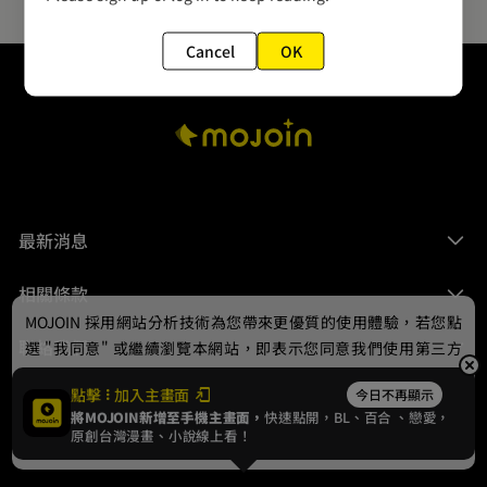
Cancel
OK
最新消息
相關條款
MOJOIN
採用網站分析技術為您帶來更優質的使用體驗，若您點
聯絡我們
選 "我同意" 或繼續瀏覽本網站，即表示您同意我們使用第三方
Cookie，欲瞭解更多資訊請見
隱私權政策
。
點擊
加入主畫面
今日不再顯示
將MOJOIN新增至手機主畫面，
快速點開，BL、
百合
、戀愛，
我同意
原創台灣漫畫、小說線上看！
© 2024 gamania Digital Entertainment Co., Ltd.