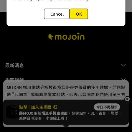
Cancel
OK
最新消息
相關條款
MOJOIN
採用網站分析技術為您帶來更優質的使用體驗，若您點
聯絡我們
選 "我同意" 或繼續瀏覽本網站，即表示您同意我們使用第三方
Cookie，欲瞭解更多資訊請見
隱私權政策
。
點擊
加入主畫面
今日不再顯示
將MOJOIN新增至手機主畫面，
快速點開，BL、
百合
、戀愛，
我同意
原創台灣漫畫、小說線上看！
© 2024 gamania Digital Entertainment Co., Ltd.