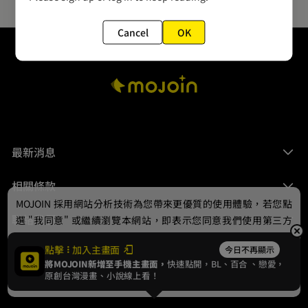
Cancel
OK
最新消息
相關條款
MOJOIN
採用網站分析技術為您帶來更優質的使用體驗，若您點
聯絡我們
選 "我同意" 或繼續瀏覽本網站，即表示您同意我們使用第三方
Cookie，欲瞭解更多資訊請見
隱私權政策
。
點擊
加入主畫面
今日不再顯示
將MOJOIN新增至手機主畫面，
快速點開，BL、
百合
、戀愛，
我同意
原創台灣漫畫、小說線上看！
© 2024 gamania Digital Entertainment Co., Ltd.