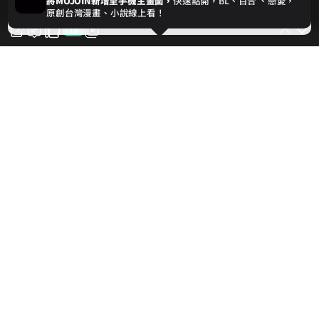
將MOJOIN新增至手機主畫面，
快速點開，BL、
百合
、戀愛，
我同意
原創台灣漫畫、小說線上看！
10
10
對此話次按讚支持
愛貓園
作者的話