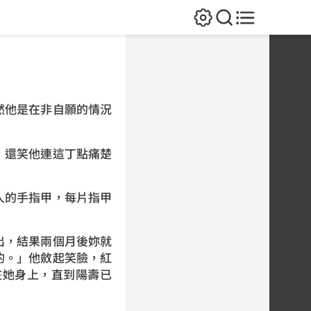
然他是在非自願的情況
，還笑他連這丁點痛楚
人的手指甲，每片指甲
出，結果兩個月後妳就
的。」他斂起笑臉，紅
在她身上，直到陽壽已