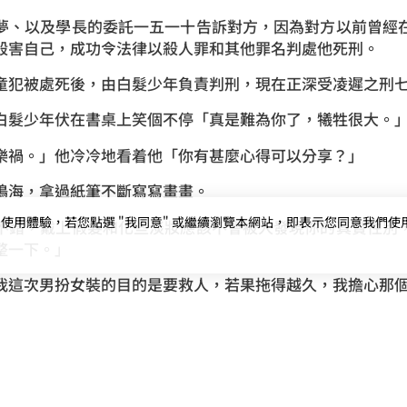
夢、以及學長的委託一五一十告訴對方，因為對方以前曾經
殺害自己，成功令法律以殺人罪和其他罪名判處他死刑。
童犯被處死後，由白髮少年負責判刑，現在正深受凌遲之刑
白髮少年伏在書桌上笑個不停「真是難為你了，犧牲很大。
樂禍。」他冷冷地看着他「你有甚麼心得可以分享？」
鳴海，拿過紙筆不斷寫寫畫畫。
用體驗，若您點選 "我同意" 或繼續瀏覽本網站，即表示您同意我們使用第三
不錯，戴上假髮和化些淡妝應該不會被人發現你的真實性別
整一下。」
我這次男扮女裝的目的是要救人，若果拖得越久，我擔心那
的聰明才智一定能在短時間內掌握到所有技巧。」他將剛剛
線。」