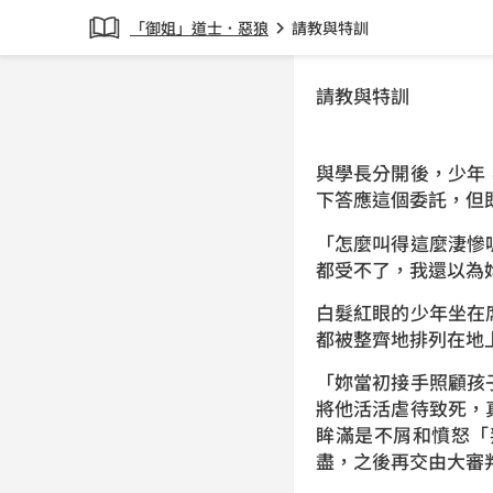
「御姐」道士．惡狼
請教與特訓
chevron_right
請教與特訓
與學長分開後，少年
下答應這個委託，但
「怎麼叫得這麼淒慘
都受不了，我還以為
白髮紅眼的少年坐在
都被整齊地排列在地
「妳當初接手照顧孩
將他活活虐待致死，
眸滿是不屑和憤怒「
盡，之後再交由大審