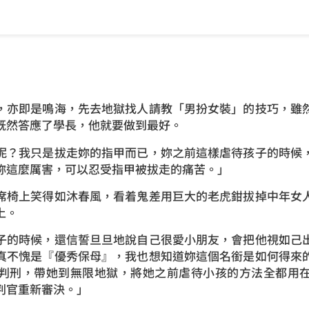
，亦即是鳴海，先去地獄找人請教「男扮女裝」的技巧，雖
既然答應了學長，他就要做到最好。
呢？我只是拔走妳的指甲而已，妳之前這樣虐待孩子的時候
妳這麼厲害，可以忍受指甲被拔走的痛苦。」
席椅上笑得如沐春風，看着鬼差用巨大的老虎鉗拔掉中年女
上。
子的時候，還信誓旦旦地說自己很愛小朋友，會把他視如己
真不愧是『優秀保母』，我也想知道妳這個名銜是如何得來
判刑，帶她到無限地獄，將她之前虐待小孩的方法全都用
判官重新審決。」