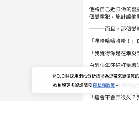
他將自己近日做的噩
個孌童犯，施計讓他
———而且，那個孌
「噗哈哈哈哈哈！」
「我覺得你是在幸災
白髮少年仔細打量着
MOJOIN
採用網站分析技術為您帶來更優質的使
「你的外貌條件本來
姿勢和聲音要稍微調
欲瞭解更多資訊請見
隱私權政策
。
「這會不會弄很久？
「不會，我相信以你
體型，只能走御姐路
「甚麼意思？」