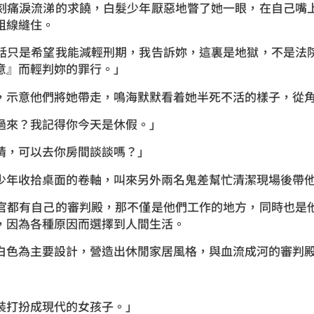
刻痛淚流涕的求饒，白髮少年厭惡地瞥了她一眼，在自己嘴
粗線縫住。
話只是希望我能減輕刑期，我告訴妳，這裏是地獄，不是法
意』而輕判妳的罪行。」
，示意他們將她帶走，鳴海默默看着她半死不活的樣子，從
過來？我記得你今天是休假。」
情，可以去你房間談談嗎？」
少年收拾桌面的卷軸，叫來另外兩名鬼差幫忙清潔現場後帶
官都有自己的審判殿，那不僅是他們工作的地方，同時也是
，因為各種原因而選擇到人間生活。
白色為主要設計，營造出休閒家居風格，與血流成河的審判
裝打扮成現代的女孩子。」