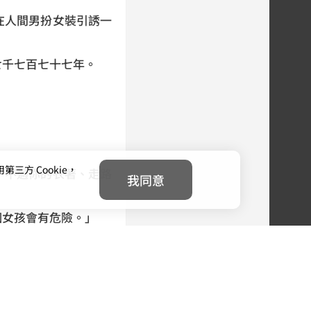
在人間男扮女裝引誘一
七千七百七十七年。
」
方 Cookie，
，不過你的衣著、走路
我同意
個女孩會有危險。」
畫的圖遞給他「以你的