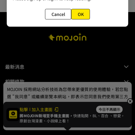
Cancel
OK
最新消息
相關條款
MOJOIN
採用網站分析技術為您帶來更優質的使用體驗，若您點
聯絡我們
選 "我同意" 或繼續瀏覽本網站，即表示您同意我們使用第三方
Cookie，欲瞭解更多資訊請見
隱私權政策
。
點擊
加入主畫面
今日不再顯示
將MOJOIN新增至手機主畫面，
快速點開，BL、
百合
、戀愛，
我同意
原創台灣漫畫、小說線上看！
© 2024 gamania Digital Entertainment Co., Ltd.