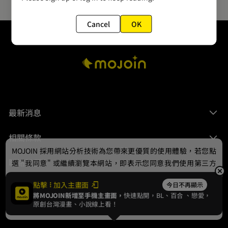
Cancel
OK
最新消息
相關條款
MOJOIN
採用網站分析技術為您帶來更優質的使用體驗，若您點
聯絡我們
選 "我同意" 或繼續瀏覽本網站，即表示您同意我們使用第三方
Cookie，欲瞭解更多資訊請見
隱私權政策
。
點擊
加入主畫面
今日不再顯示
將MOJOIN新增至手機主畫面，
快速點開，BL、
百合
、戀愛，
我同意
原創台灣漫畫、小說線上看！
© 2024 gamania Digital Entertainment Co., Ltd.