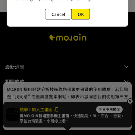
Cancel
OK
最新消息
相關條款
MOJOIN
採用網站分析技術為您帶來更優質的使用體驗，若您點
聯絡我們
選 "我同意" 或繼續瀏覽本網站，即表示您同意我們使用第三方
Cookie，欲瞭解更多資訊請見
隱私權政策
。
點擊
加入主畫面
今日不再顯示
將MOJOIN新增至手機主畫面，
快速點開，BL、
百合
、戀愛，
我同意
原創台灣漫畫、小說線上看！
© 2024 gamania Digital Entertainment Co., Ltd.