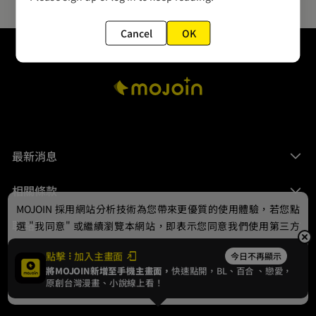
Cancel
OK
最新消息
相關條款
MOJOIN
採用網站分析技術為您帶來更優質的使用體驗，若您點
聯絡我們
選 "我同意" 或繼續瀏覽本網站，即表示您同意我們使用第三方
Cookie，欲瞭解更多資訊請見
隱私權政策
。
點擊
加入主畫面
今日不再顯示
將MOJOIN新增至手機主畫面，
快速點開，BL、
百合
、戀愛，
我同意
原創台灣漫畫、小說線上看！
© 2024 gamania Digital Entertainment Co., Ltd.