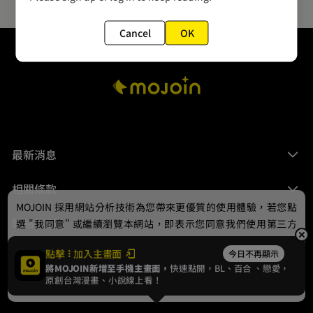
Cancel
OK
最新消息
相關條款
MOJOIN
採用網站分析技術為您帶來更優質的使用體驗，若您點
聯絡我們
選 "我同意" 或繼續瀏覽本網站，即表示您同意我們使用第三方
Cookie，欲瞭解更多資訊請見
隱私權政策
。
點擊
加入主畫面
今日不再顯示
將MOJOIN新增至手機主畫面，
快速點開，BL、
百合
、戀愛，
我同意
原創台灣漫畫、小說線上看！
© 2024 gamania Digital Entertainment Co., Ltd.