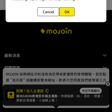
Cancel
OK
最新消息
相關條款
MOJOIN
採用網站分析技術為您帶來更優質的使用體驗，若您點
聯絡我們
選 "我同意" 或繼續瀏覽本網站，即表示您同意我們使用第三方
Cookie，欲瞭解更多資訊請見
隱私權政策
。
點擊
加入主畫面
今日不再顯示
將MOJOIN新增至手機主畫面，
快速點開，BL、
百合
、戀愛，
我同意
原創台灣漫畫、小說線上看！
© 2024 gamania Digital Entertainment Co., Ltd.