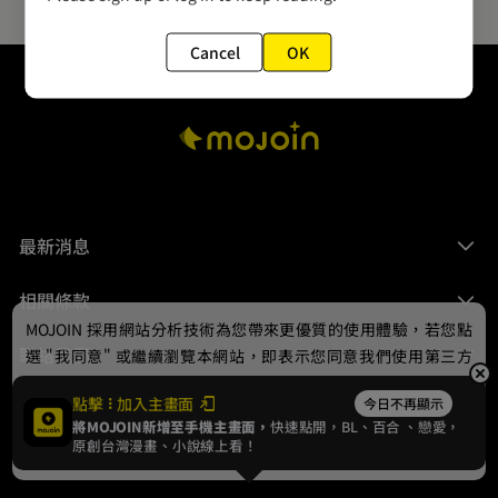
Cancel
OK
最新消息
相關條款
MOJOIN
採用網站分析技術為您帶來更優質的使用體驗，若您點
聯絡我們
選 "我同意" 或繼續瀏覽本網站，即表示您同意我們使用第三方
Cookie，欲瞭解更多資訊請見
隱私權政策
。
點擊
加入主畫面
今日不再顯示
將MOJOIN新增至手機主畫面，
快速點開，BL、
百合
、戀愛，
我同意
原創台灣漫畫、小說線上看！
© 2024 gamania Digital Entertainment Co., Ltd.