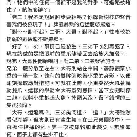
鬥，牠們中的任何一個都不是我的對手，可退路被堵
住了，該怎麼辦？」
「老三！我不是說過腳步要輕嗎？你踩斷樹枝的聲音
害我們被發現了！」脾氣暴躁的迅猛龍怒罵道。
「對……對不起，二哥、大哥，對不起。」性格較為
懦弱的迅猛龍不斷道歉。
「好了，二弟，事情已經發生，三弟下次別再犯了。
現在該做的是把眼前的重爪龍帶回去給族人加餐。」
說完，大哥便開始鳴叫，對二弟、三弟發號施令。
兄弟二龍分散至左右，大哥則站在中間，靜靜觀察小
重的一舉一動，鋒利的雙眸倒映著小重的身影，以便
即刻採取應對措施。可就在此時，小重突然大吼著舞
動雙爪，這樣的舉動令大哥感到忌憚，當下立刻叫停
二龍。怎料小重抱起大魚，掉頭就跑，留下錯愕的三
隻迅猛龍。
「大哥，還追嗎？」三弟詢問道。「追！」大哥雖然
看似冷靜，但實則已有些生氣。在三兄弟團體中，一
直擔任指揮的牠，第一次被獵物如此戲耍，無論如
何，面子上都有些掛不住。