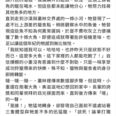
角的龍在喝水。但這些都未能讓牠分心，牠努力找尋
其他魚多的地方。
直到走到沙漠與叢林交界處的一條小河，牠發現了一
處不比上游差的獵食點。稍微觀察水中的魚後，牠發
現這些魚不知為何異常遲鈍，於是不費吹灰之力便捕
獲了數十條大魚。即便這成就帶著些許投機意味，也
足以讓這個年紀的牠感到無比愉悅。
「我就知道我可以，哈哈哈，也許昨天只是狀態不好
而已。這麼多大魚，這下家裡的人都能吃飽了！」自
信爆棚的小重沒有意識到什麼不對勁，只是一味享受
成功狩獵帶來的快樂，殊不知，獵物與獵食者的身分
即將轉變。
噠…噠…噠…，叢林裡傳來數道腳步聲。但這時，小
重還在抱著大魚，美滋滋地幻想回到家中，長輩的誇
獎和同輩崇拜的目光撲面而來，直到後方傳來「喀」
的一聲。
「是誰！」牠猛地轉身，卻發現自己面前不遠處站著
三隻體型與牠差不多的迅猛龍。「該死！論單打獨