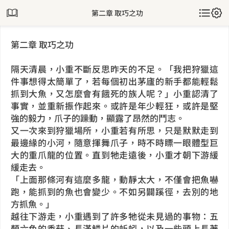
第二章 取巧之功
第二章 取巧之功
隔天清晨，小重不斷反思昨天的不足。「我把狩獵這
件事想得太簡單了，若每個初出茅廬的新手都能輕鬆
抓到大魚，又怎麼會有餓死的族人呢？」小重認清了
事實，並重新振作起來。或許是年少輕狂，或許是堅
強的毅力，爪子的躁動，顯露了昂然的鬥志。
又一次來到狩獵場所，小重若有所思，只是默默走到
最邊緣的小河，隨意揮舞爪子，時不時瞟一眼體型巨
大的重爪龍的位置。直到牠走遠後，小重才朝下游緩
緩走去。
「上面那條河有這麼多龍，動靜太大，不僅會把魚嚇
跑，能抓到的魚也會變少。不如另闢蹊徑，去別的地
方抓魚。」
越往下游走，小重遇到了許多牠從未見過的事物：五
顏六色的香菇、長滿鱗片的蚯蚓，以及一些頭上長著