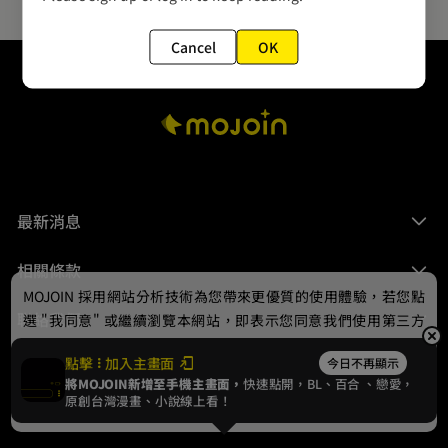
Cancel
OK
最新消息
相關條款
MOJOIN
採用網站分析技術為您帶來更優質的使用體驗，若您點
聯絡我們
選 "我同意" 或繼續瀏覽本網站，即表示您同意我們使用第三方
Cookie，欲瞭解更多資訊請見
隱私權政策
。
點擊
加入主畫面
今日不再顯示
將MOJOIN新增至手機主畫面，
快速點開，BL、
百合
、戀愛，
我同意
原創台灣漫畫、小說線上看！
© 2024 gamania Digital Entertainment Co., Ltd.