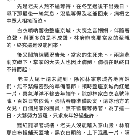
先是老夫人熬不過等待，在冬至過後不出幾日，
嚥下那最後一絲氣息，沒能等得及老爺回來，病榻之
中眾人相擁而泣。
白衣嗩吶響徹整座京城，大喪之音嫋嫋，伴隨著
泣聲，與更多的是不成聲，林府辦喪那當家的至親
的，終究還是沒能回來。
後又聞前線戰況告急，當家的生死未卜，兩道悲
劇交織下，掌家的大夫人也因此病倒，病榻在臥終日
不得而起。
老夫人尾七還未能到，除卻林家京城各地百姓
們，無不緊鑼密鼓的準備春節，頓時整座京城內紅通
一片，喜氣洋洋不輸去年端午，除卻林家白衣哀號陣
陣，百姓日常依舊，張貼春聯準備設宴，遠嫁他方的
女兒，自個兒家的團員，無不歡慶等待著，為了這一
日，大夥努力張羅，只求來年好過些許。
豔紅籠罩著城樓，老夫人沒能踏入泰山殿，林府
那白布幔鋪天蓋地，黑衣白頭的，上下混亂一片，隔