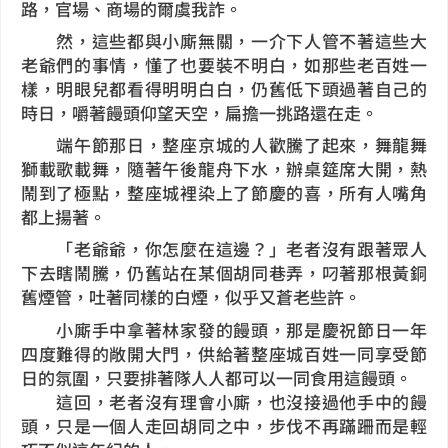
路，官場、商場的爾虞我詐。
然，這些都與小廝無關，一介下人管不著這些大
老爺們的事情，懂了也要裝不明白，如那些老百姓一
樣，明眼兒都看得明明白白，仍舊低下頭過著自己的
時日，嚼著饅頭仰望天空，扁擔一挑路還在走。
端午節那日，整座京城的人歡騰了起來，舞龍舞
獅載歌載舞，隨著午後龍舟下水，辦桌筵席大開，熱
鬧到了極點，整座城裡染上了節慶的喜，所有人嘴角
都上揚著。
「老爺爺，你怎麼在這邊？」老者沒有跟著眾人
下去瞎鬧騰，仍舊站在某個胡同巷弄，叼著那根黃銅
舊煙管，吐著同樣的白煙，似乎又蒼老些許。
小廝手中拿著林家發的饅頭，那是慶祝節日一年
四度難得的敞開大門，供給著整座城百姓一同享受節
日的氛圍，只要排著隊人人都可以一同食用這饅頭。
這回，老者沒有理會小廝，也沒接過他手中的饅
頭，只是一個人走回胡同之中，步伐不再蹣跚而是輕