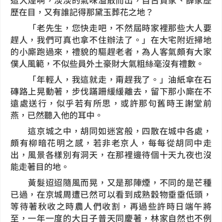
歷在目，又有誰記得那黛玉葬花之地？
「老先生，您快走吧，不然屆時家裡那些大人要
趕人，我們可真也拿不住辦法了。」在大宅附近掃地
的小廝跑過來，禮貌的驅趕老者，為人客氣頗有大家
僕人風範，不似些員外土豪財大氣粗絲毫沒有禮數。
「年輕人，我這就走，甭趕我了。」油紙傘在石
磚路上晃動著，步伐蹣跚緩緩離去，留下那小廝在不
遠處送行，似乎若有所思，或許那句舊時王謝堂前
燕，已然聽入他的耳中。
這京城之中，胡同如迷宮般，四散在城中各處，
頗有柳暗花明之感，若非老京人，每每從胡同中走
出，風景各樣別有洞天，在那裡邊待個十天九夜也沒
能走著目的地。
黃髮迢迢隨風而晃，又是那陣煙，不同的是芒種
已過，在京城周遭已然可以看到成熟穀物垂垂低頭，
等待著秋收之時農人們收割，再過些許時日端午將
至，一年一度的大日子普天同慶著，林家自然也不例