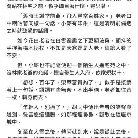
會站在林宅之前，似乎矚目著什麼，尋思著。
「舊時王謝堂前燕，飛入尋常百姓家。」老者口
中嘀咕著同樣一句話，小廝有印象，這是清明前偶遇
之時就聽過的話語。
如今花白老者在白雪靄靄之下更顯滄桑，顫抖的
手握著楊木拐杖，不知是天寒還是人老，總讓人看了
不安。
但，小廝也不能隨便迎一個陌生人進宅苑之中，
沒林家老爺的允諾，擅自帶生人入府，依家規杖十。
「想想，百年了，榮華富貴夠了。」似乎是接續
著上一句話，語調有些無奈，不出半晌，老者如往昔
一樣，轉身而去。
「年輕人，別過了。」胡同中傳出老者的笑聲與
道別，聲音悠遠迴腸，如那輕煙裊裊，飄散在這座京
城中。
冬至在大雪之後，轉瞬就到來，說是從此之後，