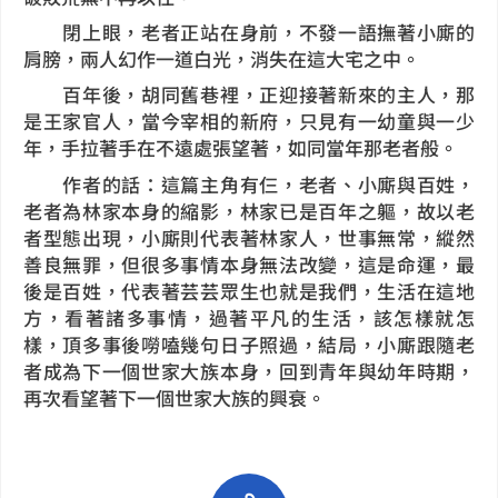
閉上眼，老者正站在身前，不發一語撫著小廝的
肩膀，兩人幻作一道白光，消失在這大宅之中。
百年後，胡同舊巷裡，正迎接著新來的主人，那
是王家官人，當今宰相的新府，只見有一幼童與一少
年，手拉著手在不遠處張望著，如同當年那老者般。
作者的話：這篇主角有仨，老者、小廝與百姓，
老者為林家本身的縮影，林家已是百年之軀，故以老
者型態出現，小廝則代表著林家人，世事無常，縱然
善良無罪，但很多事情本身無法改變，這是命運，最
後是百姓，代表著芸芸眾生也就是我們，生活在這地
方，看著諸多事情，過著平凡的生活，該怎樣就怎
樣，頂多事後嘮嗑幾句日子照過，結局，小廝跟隨老
者成為下一個世家大族本身，回到青年與幼年時期，
再次看望著下一個世家大族的興衰。