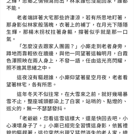
之輝，思鄉之情傾瀉而出，林家誰也沒能回家，誰都
不能。
老者端詳著大宅那些許淒涼，若有所思地盯著，
那身影似林家般落魄，衣著上的補丁，在月光下隱隱
生輝，那楊木拐杖拄著身軀，撐著似乎就是那一口
氣。
「怎麼沒去跟家人團圓？」小廝走到老者身旁，
蹲地而靠輕依在牆邊，與他一同望著這輪明月，白霞
色澤照映在兩人身上，不發一語，任由這光亮閃耀，
照不進其思緒之中。
這夜沒有驅趕誰，小廝仰望著星空月夜，老者看
望著林宅，各有所思。
這年冬天不似往常，在大雪來之前，就好幾場暴
雪不止，整座城頭都染上了白裳，站哨的、點燈的、
巡火的，無一不瑟瑟發抖。
「老爺爺，您看這雪這樣大，還是快回去吧，小
心凍壞身子了。」小廝已經完全習慣這身影，依舊禮
貌的驅趕著，這位突然出現又猛然消失的老人家，總