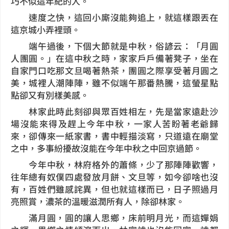
巧不似這年紀的人。
速度之快，這回小廝沒能夠追上，就這樣跟丟在
這京城小弄裡頭。
端午過後，下個大節就是中秋，俗諺云：「月圓
人團圓。」在這中秋之時，家家戶戶備著凳子，坐在
自家門口吃那文旦喝著熱茶，團圓之際享受著月圓之
美，城裡人潮陣陣，雖不似端午那番熱騰，這螢星點
點卻又有別樣美感。
林家此時此刻卻與眾百姓相左，先是當家遠赴沙
場沒能來得及趕上今年中秋，一家人苦盼著老爺歸
來，卻傳來一紙家書，書中輕描淡寫，只道遠在廟堂
之中，多事紛擾故沒能在今年中秋之中回京過節。
今年中秋，林府格外的蕭條，少了那陣陣歡響，
往年總有奴僕四處發放月餅、文旦等，如今卻啥也沒
有，百姓們雖感詫異，但也就這樣而已，日子照過月
亮照賞，濃茶的溫暖滋潤所有人，除卻林家。
滿月圓，圓的讓人思鄉，床前明月光，而這嬋娟