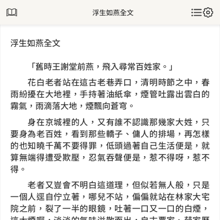
浮生如燕全文
浮生如燕全文
「舊時王謝堂前燕，飛入尋常百姓家。」
花白老者站在這古老巷弄口，清明時節之中，春
雨紛擾在大地裡，手持著油紙傘，煙管吐露出雲白的
霧氣，雨滴落大地，煙飄向蒼穹。
身在京城裡的人，又有誰不認識那幾家大姓，只
要身為老百姓，看到那些轎子、傭人的排場，再怎樣
的也知曉千萬不要得罪，低頭過著自己生活便是，就
算無端得遭受欺壓，忍氣吞聲便是，惹不得呀，惹不
得。
老者又豈會不明白這道理，但似若無人般，只是
一個人逕自佇立著，哪兒不站，偏偏就站在林家大宅
院之前，裂了一半的眼鏡，吐著一口又一口的白煙，
這大煙啊，淡淡的氣味溢散而出，自古賈家、薛家歷