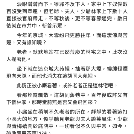
淚眼潸潸而下，雖罪不及下人，家中上下奴僕數
百沒受到牽連，但老爺、夫人、少爺林家上下數十人
直接被官府帶走，不等秋後，更不等春節過完，數日
後就在市井中，斬首示眾。
今年的京城，大雪紛飛更勝往年，而這淒涼與苦
楚，又有誰知曉？
老者，默默地站在已然荒廢的林宅之中，此次沒
人攔著他。
坐下就在這京城大苑裡，抽著那大煙，縷縷輕煙
飛向天際，而他也消失在這胡同大苑裡。
此情正被小廝看著，或許老者正是這林宅吧。
看那煙霧飄散，這胡同舊巷中，百年後或許又有
下個林家，那時堂前燕是否又會飛回來？
小廝坐在稍前不久老者的所在，靜靜的看著這打
小長大的地方，似乎聽見老爺與夫人談笑風生，少爺
與青梅嬉鬧於庭院中，一切看似不久與平常，如今，
破敗荒蕪不再以往。