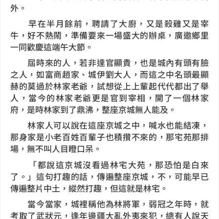
外。
早在半月餘前，聘請了大廚，又是殺雞又是宰
牛，好不熱鬧，準備要來一場盛大的辦桌，廣邀鄉里
一同歡慶這端午大節。
屆時來的人，若非達官顯貴，也是城內有頭有臉
之人，如富商趙家、城伊劉大人，而這之中名頭最顯
赫的莫過於林家老爺，試想從上上輩起代代都出了舉
人，當今的林家老爺更是官到宰相，開了一個林家
府，是時林家到了鼎沸，整座京城無人能及。
林家人可以說在這座京城之中，喊水也能結凍，
那身家是小老百姓百輩子也積攢不來的，那宅苑那排
場，無不叫人目瞪口呆。
「都說這京城沒看過林宅大苑，那恐怕是白來
了。」這句打趣的話，傳遍整座京城，不，可能早已
傳遍整片中土，縱然打趣，但這就是林宅。
當今當家，城裡稱他為林將軍，弱冠之年時，就
考取了武狀元，逢年邊疆大亂外夷來犯，總有人說天