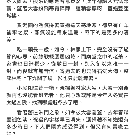
冬天離去，換來的應是春意盎然，此年卻讓人無法樂
觀，望著大雪紛飛寒霜陣陣，這積雪厚呀，蓋過整座
城樓。
煮湯圓的熱氣拼著蓋過這天寒地凍，卻只有亡羊
補牢之感，蒸氣沒能帶來溫暖，嚥下的是更多的淒
涼。
吃一顆長一歲，如今，林家上下，完全沒有了過
節的心思，前線戰報屢屢凶險，而廟堂之中的老爺，
家書也日漸稀少，從數日一封，到入冬以來唯一一
封，而後就杳無音信，寄過去的也只得石沉大海，整
座林宅上下炸開了鍋，卻也只能乾等著。
小廝如往昔一樣，灑掃著林家大宅，大雪一別後
就再也沒能看到老者，他只心想或許是今年入冬實在
太過凶險，找到哪處避冬去了吧。
看著舊往朱門之象，如今被大雪覆蓋，去年春聯
墨褪色淡，祝福的字樣早已消失，灑掃著不知道還有
多少時日，下人們隱約感受得到，但又有何置喙之
餘？