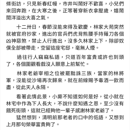
條街訪，只見新春紅幔，市井叫鬧好不歡喜，小兒們
來回奔跑，在大寒之後，正等著穿新衣拿壓歲，嬉鬧
間洋溢出大喜之氣。
十二卅日，春節沒能來得及歡慶，林家大苑突然
就被官府抄家，進出的官兵們虎背熊腰手持薙刀各個
凶神惡煞，禁止人行進出，沒多久林家上下，除卻奴
僕全部被帶走，空留這座宅邸，毫無人煙。
過往行人竊竊私語，只道百年富貴或許也到頭
了，各個圍觀看戲沒人願意上前幫忙。
林家老爺宰相之位被罷黜誅三族，當家的林將
軍，沒能從沙場再次歸來，就在前線賜予毒酒一飲而
盡，從此天人永隔。
看著此情此景，小廝不知道如何是好，從小就在
林宅中作為下人長大，不說什麼知遇之恩，至少沒有
餓死街頭，這就已經夠他一輩子感謝林家老爺了。
猛然想到，清明前那老者的口中的低語，又想到
上月那句榮華富貴夠了。