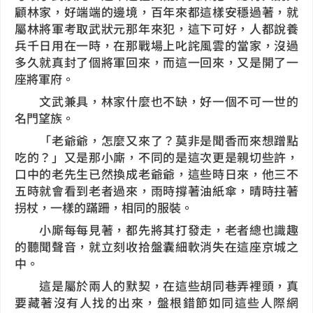
顧林家，好端端的邊境，百年來都這樣安穩過著，就
屬林將軍考取武狀元那年來犯，這下可好，人都說養
兵千日用在一時，在那戰場上叱詫風雲的當家，沒過
多久就真封了個將軍回來，而這一回來，又是開了一
座將軍府。
文武兼具，林家什麼也不缺，好一個不可一世的
名門望族。
「老爺爺，怎麼又來了？莫非是聞香而來想蹭點
吃的？」又是那小廝，不同的是這次更是親切些許，
口中的老先生已然換成老爺爺，這些時日來，他三不
五時就會看到老者過來，雨時撐著油紙傘，晴時拄著
拐杖，一樣的蹣跚，相同的服裝。
小廝每每見著，都先將其打發走，老者總也識趣
的聽聞聲音，就立刻收拾盤囊細軟消失在這座京城之
中。
這是屬於兩人的默契，在這些胡同巷弄裡頭，真
要藏著沒有人找的出來，盤根錯節如同這些人際網