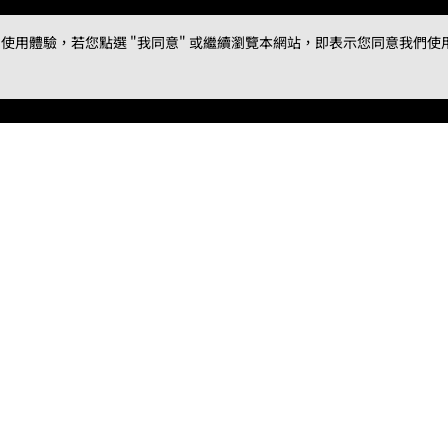
用體驗，若您點選 "我同意" 或繼續瀏覽本網站，即表示您同意我們使用第三
56
對此話次按讚支持