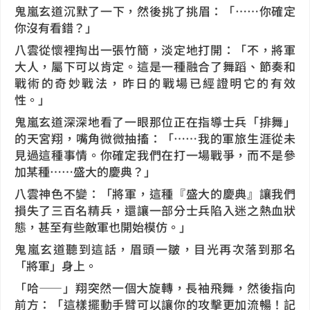
鬼嵐玄道沉默了一下，然後挑了挑眉：「……你確定
你沒有看錯？」
八雲從懷裡掏出一張竹簡，淡定地打開：「不，將軍
大人，屬下可以肯定。這是一種融合了舞蹈、節奏和
戰術的奇妙戰法，昨日的戰場已經證明它的有效
性。」
鬼嵐玄道深深地看了一眼那位正在指導士兵「排舞」
的天宮翔，嘴角微微抽搐：「……我的軍旅生涯從未
見過這種事情。你確定我們在打一場戰爭，而不是參
加某種……盛大的慶典？」
八雲神色不變：「將軍，這種『盛大的慶典』讓我們
損失了三百名精兵，還讓一部分士兵陷入迷之熱血狀
態，甚至有些敵軍也開始模仿。」
鬼嵐玄道聽到這話，眉頭一皺，目光再次落到那名
「將軍」身上。
「哈——」翔突然一個大旋轉，長袖飛舞，然後指向
前方：「這樣擺動手臂可以讓你的攻擊更加流暢！記