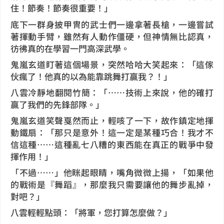
住！節奏！節奏很重要！」
底下一群身披甲冑的武士們一邊拿著長槍，一邊嘗試
著揮動手臂，雖然有人動作僵硬，但神情無比認真，
彷彿真的在學習一門高深武學。
鬼嵐玄道盯著這個場景，突然哈哈大笑起來：「這傢
伙瘋了！他真的以為能靠跳舞打贏我？！」
八雲冷靜地翻閱竹簡：「……技術上來說，他的確打
贏了我們的先鋒部隊。」
鬼嵐玄道笑聲戛然而止，輕咳了一下，故作鎮定地揮
動鐵扇：「那只是意外！這一定是某種巧合！我才不
信這種……這種亂七八糟的東西能在真正的戰爭中發
揮作用！」
「不過……」他眯起眼睛，嘴角微微上揚，「如果他
的戰術是『舞蹈』，那麼我只需要讓他的舞步亂掉，
對吧？」
八雲輕輕點頭：「將軍，您打算怎麼做？」