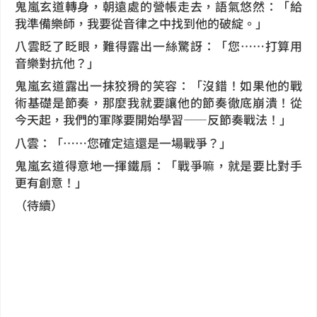
鬼嵐玄道轉身，朝遠處的營帳走去，語氣悠然：「給
我準備樂師，我要從音律之中找到他的破綻。」
八雲眨了眨眼，難得露出一絲驚訝：「您……打算用
音樂對抗他？」
鬼嵐玄道露出一抹狡猾的笑容：「沒錯！如果他的戰
術基礎是節奏，那麼我就要讓他的節奏徹底崩潰！從
今天起，我們的軍隊要開始學習——反節奏戰法！」
八雲：「……您確定這還是一場戰爭？」
鬼嵐玄道得意地一揮鐵扇：「戰爭嘛，就是要比對手
更有創意！」
（待續）