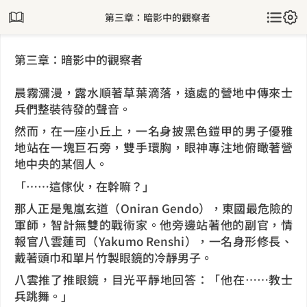
第三章：暗影中的觀察者
第三章：暗影中的觀察者
晨霧瀰漫，露水順著草葉滴落，遠處的營地中傳來士
兵們整裝待發的聲音。
然而，在一座小丘上，一名身披黑色鎧甲的男子優雅
地站在一塊巨石旁，雙手環胸，眼神專注地俯瞰著營
地中央的某個人。
「……這傢伙，在幹嘛？」
那人正是鬼嵐玄道（Oniran Gendo），東國最危險的
軍師，智計無雙的戰術家。他旁邊站著他的副官，情
報官八雲蓮司（Yakumo Renshi），一名身形修長、
戴著頭巾和單片竹製眼鏡的冷靜男子。
八雲推了推眼鏡，目光平靜地回答：「他在……教士
兵跳舞。」