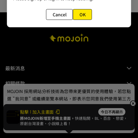
Cancel
OK
最新消息
相關條款
MOJOIN
採用網站分析技術為您帶來更優質的使用體驗，若您點
聯絡我們
選 "我同意" 或繼續瀏覽本網站，即表示您同意我們使用第三方
Cookie，欲瞭解更多資訊請見
隱私權政策
。
點擊
加入主畫面
今日不再顯示
將MOJOIN新增至手機主畫面，
快速點開，BL、
百合
、戀愛，
我同意
原創台灣漫畫、小說線上看！
© 2024 gamania Digital Entertainment Co., Ltd.