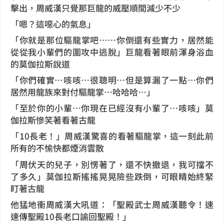
擊出，周威漢只覺那巨龍的威壓順間減少不少
「嗯？這噁心的氣息」
「你就是那位驅龍掌吧……你倒還有些實力，居然能
從從我小輩們的圍攻中逃脫」巨龍看著眼前渾身浴血
的莫伽拉斯說道
「你們確實…咳咳…很聰明…但是算漏了一點…你們
居然用龍族來對付驅龍掌…哈哈哈…」
「至於你的小輩…你現在已經沒有小輩了…咳咳」莫
伽拉斯慘笑著看著古龍
「10長老！」周威漢驚喜的看著驅龍掌，這一刻此前
所有的不愉快都煙消雲散
「周伏天的兒子，別愣著了，還不快撤退，我可擋不
了多久」莫伽拉斯搖搖晃晃險些跌倒，可眼睛始終緊
盯著古龍
他猛地衝周威漢大吼道：「聖殿武士周威漢聽令！速
速傳聖殿10長老口諭回聖殿！」