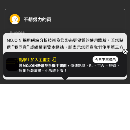
不想努力的雨
作者的話
MOJOIN
採用網站分析技術為您帶來更優質的使用體驗，若您點
選 "我同意" 或繼續瀏覽本網站，即表示您同意我們使用第三方
下一章
Cookie，欲瞭解更多資訊請見
隱私權政策
。
點擊
加入主畫面
今日不再顯示
第一章
將MOJOIN新增至手機主畫面，
快速點開，BL、
百合
、戀愛，
我同意
原創台灣漫畫、小說線上看！