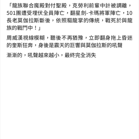
「龍族聯合魔殿對付聖殿，克勞利前輩中計被調離，
501團遭受埋伏全員陣亡，翻星劍-卡
瑪將軍陣亡，10
長老莫伽拉斯斷後，依照驅龍掌的傳統，戰死於與龍
族的戰鬥中！」
周威漢視線模糊，聽後不再猶豫，立即翻身拖上昏迷
的奎斯狂奔，身後是震天的巨響與莫伽拉斯的吼聲
漸漸的，吼聲越來越小，最終完全消失