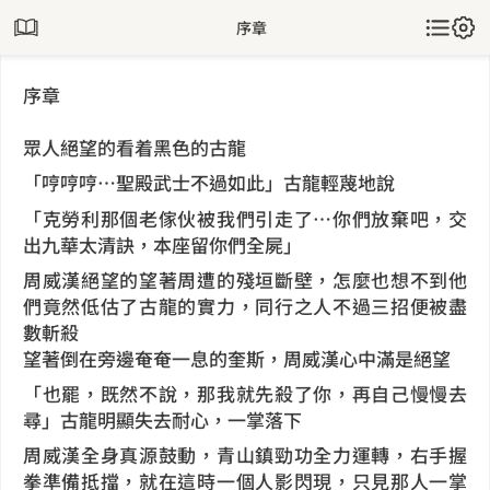
序章
序章
眾人絕望的看着黑色的古龍
「哼哼哼…聖殿武士不過如此」古龍輕蔑地說
「克勞利那個老傢伙被我們引走了…你們放棄吧，交
出九華太清訣，本座留你們全屍」
周威漢絕望的望著周遭的殘垣斷壁，怎麼也想不到他
們竟然低估了古龍的實力，同行之人不過三招便被盡
數斬殺
望著倒在旁邊奄奄一息的奎斯，周威漢心中滿是絕望
「也罷，既然不說，那我就先殺了你，再自己慢慢去
尋」古龍明顯失去耐心，一掌落下
周威漢全身真源鼓動，青山鎮勁功全力運轉，右手握
拳準備抵擋，就在這時一個人影閃現，只見那人一掌