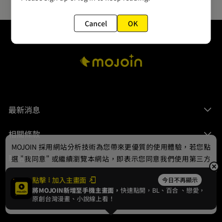
Cancel
OK
最新消息
相關條款
MOJOIN
採用網站分析技術為您帶來更優質的使用體驗，若您點
聯絡我們
選 "我同意" 或繼續瀏覽本網站，即表示您同意我們使用第三方
Cookie，欲瞭解更多資訊請見
隱私權政策
。
點擊
加入主畫面
今日不再顯示
將MOJOIN新增至手機主畫面，
快速點開，BL、
百合
、戀愛，
我同意
原創台灣漫畫、小說線上看！
© 2024 gamania Digital Entertainment Co., Ltd.